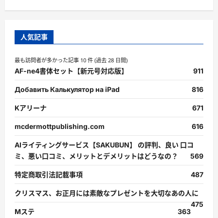
ら
に
読
む
人気記事
最も訪問者が多かった記事 10 件 (過去 28 日間)
AF-ne4書体セット【新元号対応版】
911
Добавить Калькулятор на iPad
816
Kアリーナ
671
mcdermottpublishing.com
616
AIライティングサービス【SAKUBUN】 の評判、良い 口コ
ミ、悪い口コミ、メリットとデメリットはどうなの？
569
特定商取引法記載事項
487
クリスマス、お正月には素敵なプレゼントを大切なあの人に
475
Mステ
363