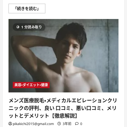
【メ
「続きを読む」
デ
ィ
カ
ル
1 分読み取り
エ
ピ
レ
ー
シ
ョ
ン
ク
リ
ニ
ッ
ク】
【医
療
脱
美容・ダイエット・健康
毛】
厚
生
労
メンズ医療脱毛・メディカルエピレーションクリ
働
省
ニックの評判、良い 口コミ、悪い口コミ、メリ
認
可
ットとデメリット【徹底解説】
最
新
pikakichi2015@gmail.com
3年前
0