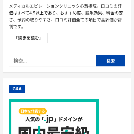
医
療
メディカルエピレーションクリニック心斎橋院。口コミの評
レ
価はすべて4.5以上であり、おすすめ度、脱毛効果、料金の安
ー
ザ
さ、予約の取りやすさ、口コミ評価全ての項目で高評価が評
ー
機
判です。
使
用！
メ
「続きを読む」
全
ン
身
ズ
5
医
回
療
49,800
検
脱
円
毛・
に
索:
メ
つ
デ
い
ィ
て
カ
さ
ル
ら
エ
に
G&A
ピ
読
レ
む
ー
シ
ョ
ン
ク
リ
ニ
ッ
ク