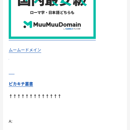
の
評
判、
良
い
口
コ
ミ、
悪
い
口
コ
ムームードメイン
ミ、
メ
リ
ッ
ト
と
デ
メ
ピカキチ叢書
リ
ッ
ト
↑↑↑↑↑↑↑↑↑↑↑↑↑
【徹
底
解
説】
に
つ
A:
い
て
さ