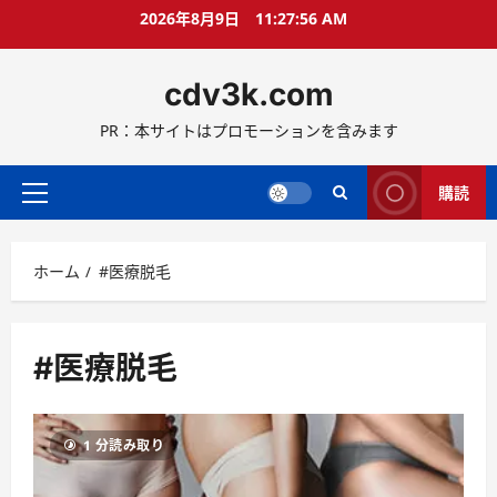
コ
2026年8月9日
11:27:57 AM
ン
テ
cdv3k.com
ン
ツ
PR：本サイトはプロモーションを含みます
へ
ス
キ
購読
メ
ッ
イ
プ
ン
ホーム
#医療脱毛
メ
ニ
ュ
ー
#医療脱毛
1 分読み取り