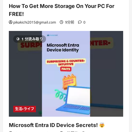
How To Get More Storage On Your PC For
FREE!
pikakichi2015@gmail.com
9分前
0
1 分読み取り
生活・ライフ
Microsoft Entra ID Device Secrets!