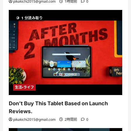
pikakichi2015@gmail.com
1時間前
0
1 分読み取り
生活・ライフ
Don’t Buy This Tablet Based on Launch
Reviews.
pikakichi2015@gmail.com
2時間前
0