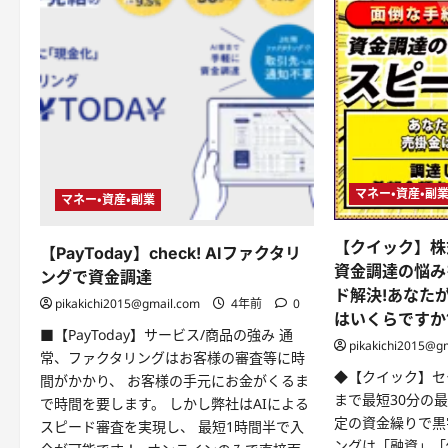
マネー・資産・副
マネー・資産・副業
【クイック】株
【PayToday】check! AIファクタリ
資金調達の悩み
ングで資金調達
ド解決!あなた
pikakichi2015@gmail.com
4年前
0
はいくらですか
■【PayToday】サービス/商品の強み 通
pikakichi2015@g
常、ファクタリングはお客様の審査等に時
◆【クイック】セ
間がかかり、 お客様の手元にお金がくるま
まで最短30分の最
で時間を要します。 しかし弊社はAIによる
定の資金繰りで黒
スピード審査を実現し、 最短1時間半で入
ングは「融資」「