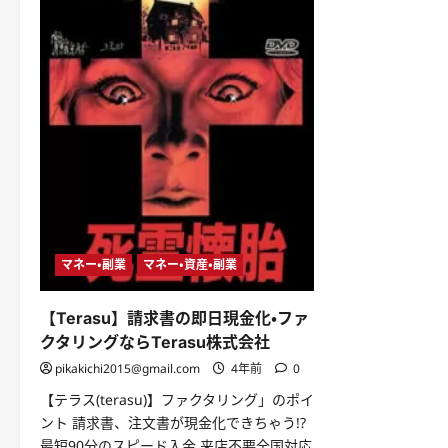
で
資
金
調
達
に
つ
い
て
さ
ら
に
読
む
マネー・副業
マネー・資産・副業
【Terasu】請求書の即日現金化・ファ
クタリングならTerasu株式会社
pikakichi2015@gmail.com
4年前
0
【テラス(terasu)】ファクタリング」のポイ
ント 請求書、注文書が現金化できちゃう!?
最短90分のスピード入金 来店不要全国対応