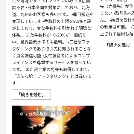
金が可能です！ ・オンラインのみで直接面
先（売掛先）が倒
談不要 ・日本全国を対象にしており、北海
じない ・取引先
道、九州のお客様も多いです。 ・即日振込を
ん。 ・融資を受
実現しています ・手数料の上限を9.5%と設
の利用は可能。 
定しており、変な手数料を引かれず明瞭な
上されず信用も落
体系。 また手数料が10-20%が一般的な
中、業界最低水準の手数料。 ・二社間ファ
「続きを読む
クタリングであり取引先に知られることな
く資金調達可能 ・女性経営者によるコンプ
ライアンスを尊重するサービスを謳ってい
ます。 また貸金業の免許も取得しており、
「違法な給与ファクタリング」とは違いま
す。
【PayToday】
「続きを読む」
check!
AI
フ
ァ
2 分読み取り
ク
タ
リ
ン
グ