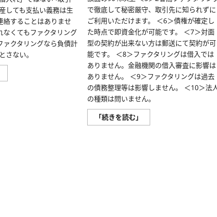
で徹底して秘密厳守、取引先に知られずに
産しても支払い義務は生
ご利用いただけます。 ＜6＞債権が確定し
へ連絡することはありませ
た時点で即資金化が可能です。 ＜7＞対面
けれなくてもファクタリング
型の契約が出来ない方は郵送にて契約が可
・ファクタリングなら負債計
能です。 ＜8＞ファクタリングは借入では
とさない。
ありません。金融機関の借入審査に影響は
【ク
」
ありません。 ＜9＞ファクタリングは過去
イ
ッ
の債務整理等は影響しません。 ＜10＞法
ク】
の種類は問いません。
株
式
会
【い
「続きを読む」
社
ー
ウ
ば
ェ
ん
ー
く】
ブ
ク
ネ
ラ
ッ
ウ
ト
ド
資
契
金
約
調
で
達
即
の
入
悩
金・
み