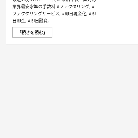
業界最安水準の手数料 #ファクタリング, #
ファクタリングサービス, #即日現金化, #即
日即金, #即日融資,
【Terasu】
「続きを読む」
請
求
書
の
即
日
現
金
化・
フ
ァ
ク
タ
リ
ン
グ
な
ら
Terasu
株
式
会
社
に