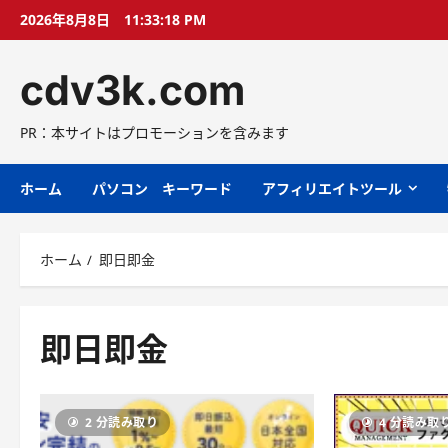
コ
2026年8月8日
11:33:19 PM
ン
テ
cdv3k.com
ン
ツ
へ
PR：本サイトはプロモーションを含みます
ス
キ
ホーム
パソコン キーワード
アフィリエイトツール
ッ
プ
ホーム
即日即金
即日即金
2 分読み取り
4 分読み取