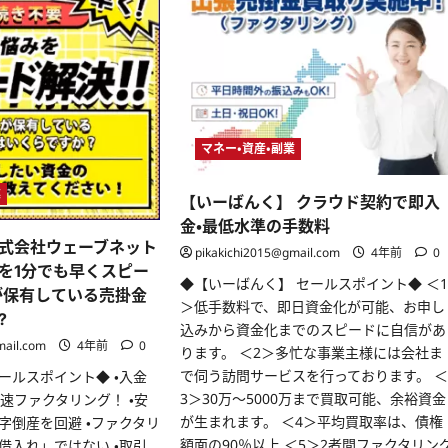
マネー・資産・副業
業
【いーばんく】 クラウド契約で即入
金・最低水準の手数料
式会社ウェーブネット
pikakichi2015@gmail.com
4年前
0
を1分でも早くスピー
◆【いーばんく】 セールスポイント◆ ＜
が保有している売掛金
＞低手数料で、即日資金化が可能、お申し
?
込みから資金化までのスピードに自信があ
mail.com
4年前
0
ります。 ＜2＞多忙な事業主様には会社ま
で伺う訪問サービスを行っております。 
ールスポイント◆ ・入金
3＞30万〜5000万まで買取可能、余裕資金
速ファクタリング！ ・安
が生まれます。 ＜4＞平均買取率は、債権
字倒産を回避 ・ファクタリ
額面の90％以上 ＜5＞2者間ファクタリン
借入れ」ではない ・取引