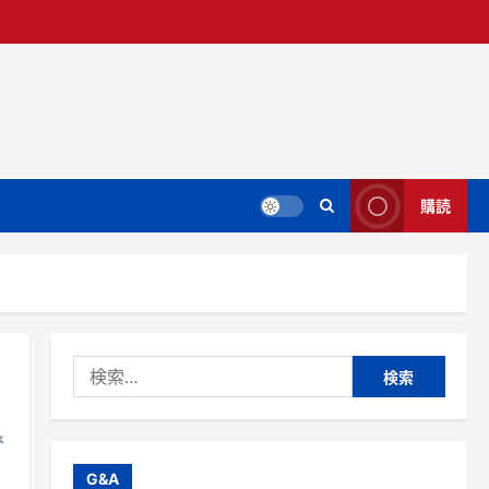
購読
検
索:
G&A