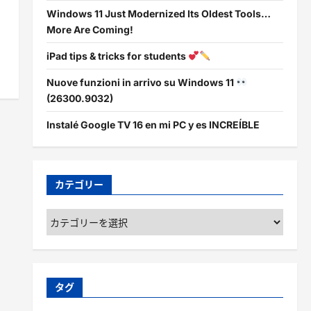
Windows 11 Just Modernized Its Oldest Tools…
More Are Coming!
iPad tips & tricks for students
Nuove funzioni in arrivo su Windows 11
(26300.9032)
Instalé Google TV 16 en mi PC y es INCREÍBLE
カテゴリー
カ
テ
ゴ
リ
ー
タグ