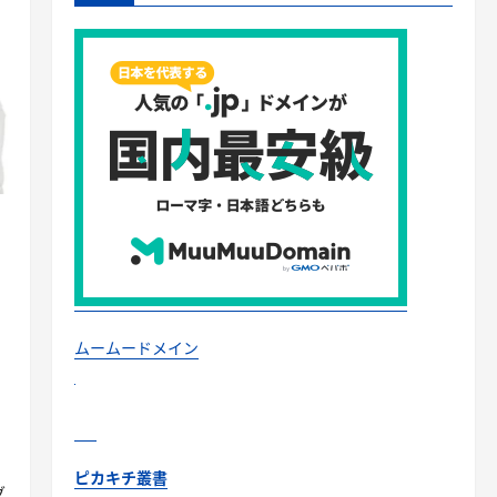
1
ムームードメイン
＜
ピカキチ叢書
グ