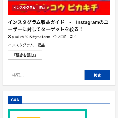
インスタグラム 収益
インスタグラム収益ガイド - Instagramのユ
ーザーに対してターゲットを絞る！
pikakichi2015@gmail.com
2年前
0
インスタグラム 収益
イ
「続きを読む」
ン
ス
タ
グ
検
ラ
ム
索:
収
益
ガ
イ
ド -
Instagram
G&A
の
ユ
ー
ザ
ー