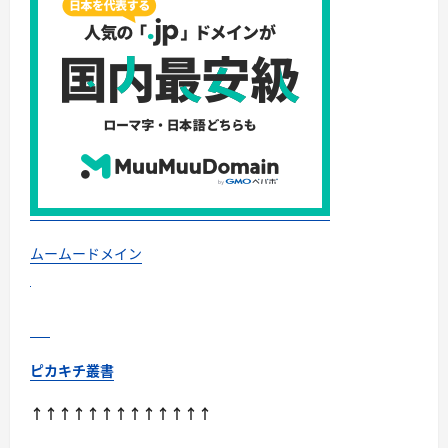
に
対
し
て
タ
ー
ゲ
ッ
ト
を
絞
る！
に
つ
い
て
さ
ら
ムームードメイン
に
読
む
ピカキチ叢書
↑↑↑↑↑↑↑↑↑↑↑↑↑