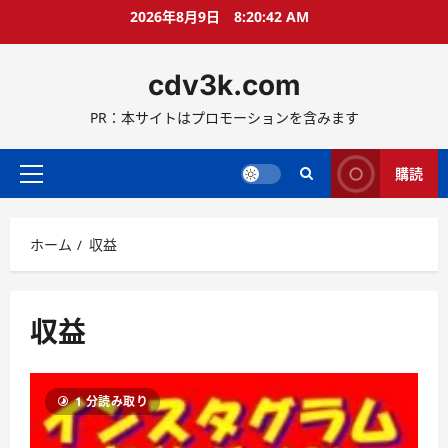
コ
2026年8月9日
8:20:43 AM
ン
テ
cdv3k.com
ン
ツ
PR：本サイトはプロモーションを含みます
へ
ス
キ
購読
メ
ッ
イ
プ
ン
ホーム
収益
メ
ニ
ュ
ー
収益
1 分読み取り