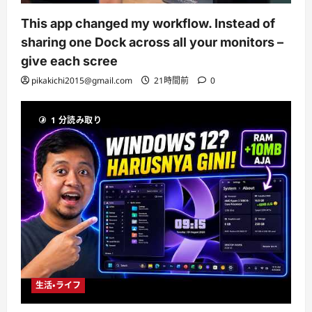
This app changed my workflow. Instead of
sharing one Dock across all your monitors –
give each scree
pikakichi2015@gmail.com
21時間前
0
1 分読み取り
生活・ライフ