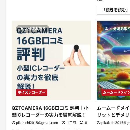
の
常
識
「続きを読む
が
変
わ
る！
2 分読み取り
1 分読み取
Google
マ
ッ
プ
の
口
コ
ミ
を
味
方
に
つ
け
て、
集
ボイスレコーダー
ムームードメイ
客
力
を
最
QZTCAMERA 16GB口コミ 評判｜小
ムームードメイ
大
化！
型ICレコーダーの実力を徹底解説！
リットとデメリ
に
つ
pikakichi2015@gmail.com
1年前
0
pikakichi2015@g
い