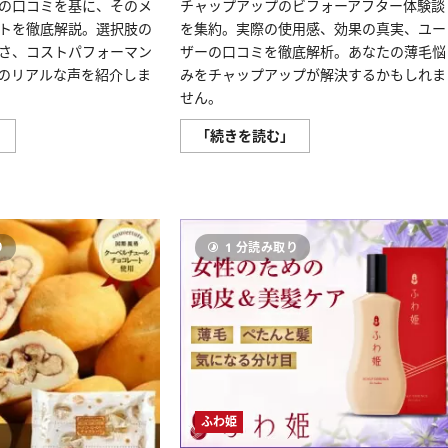
い
の口コミを基に、そのメ
チャップアップのビフォーアフター体験談
ら
て
に
トを徹底解説。選択肢の
を集約。実際の使用感、効果の真実、ユー
さ
読
ら
む
さ、コストパフォーマン
ザーの口コミを徹底解析。あなたの薄毛悩
に
読
のリアルな声を紹介しま
みをチャップアップが解決するかもしれま
む
せん。
ム
チ
」
「続きを読む」
ー
ャ
ム
ッ
ー
プ
ド
ア
メ
ッ
イ
プ
ン
ビ
の
フ
り
1 分読み取り
口
ォ
コ
ー
ミ
ア
ま
フ
と
タ
め：
ー：
メ
実
リ
際
ッ
の
ト
効
と
果
デ
と
ふわ姫
メ
ユ
リ
ー