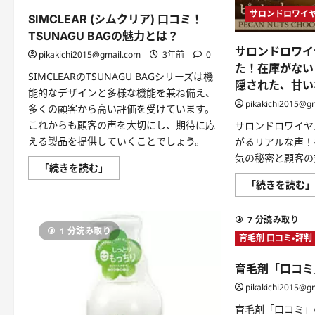
徹
サロンドロワイ
SIMCLEAR (シムクリア) 口コミ！
底
解
TSUNAGU BAGの魅力とは？
説！
に
サロンドロワイ
pikakichi2015@gmail.com
3年前
0
つ
た！在庫がない
い
SIMCLEARのTSUNAGU BAGシリーズは機
て
隠された、甘い
さ
能的なデザインと多様な機能を兼ね備え、
ら
pikakichi2015@g
に
多くの顧客から高い評価を受けています。
読
これからも顧客の声を大切にし、期待に応
サロンドロワイヤ
む
える製品を提供していくことでしょう。
がるリアルな声！
気の秘密と顧客の
SIMCLEAR
「続きを読む」
(シ
「続きを読む
ム
ク
リ
ア)
7 分読み取り
口
1 分読み取り
コ
育毛剤 口コミ・評判
ミ！
TSUNAGU
BAG
育毛剤「口コミ
の
魅
pikakichi2015@g
力
と
育毛剤「口コミ」の
は？