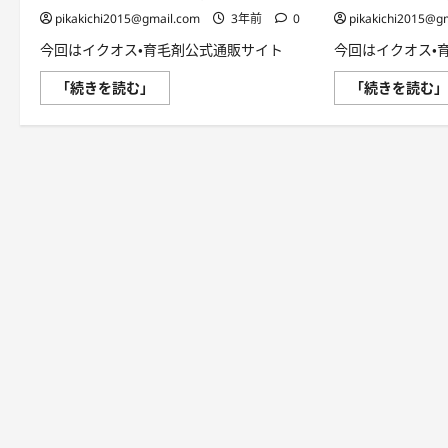
さ
pikakichi2015@gmail.com
3年前
0
pikakichi2015@g
ら
に
今回はイクオス・育毛剤公式通販サイト
今回はイクオス・
読
む
イ
「続きを読む」
「続きを読む
ク
オ
ス
育
毛
剤
公
式
通
販
サ
イ
ト・
レ
ビ
ュ
ー
口
コ
ミ：“30
代/
女
性
主
人