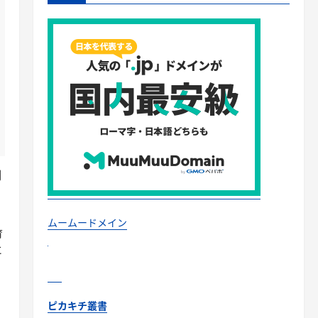
開
ムームードメイン
育
に
ピカキチ叢書