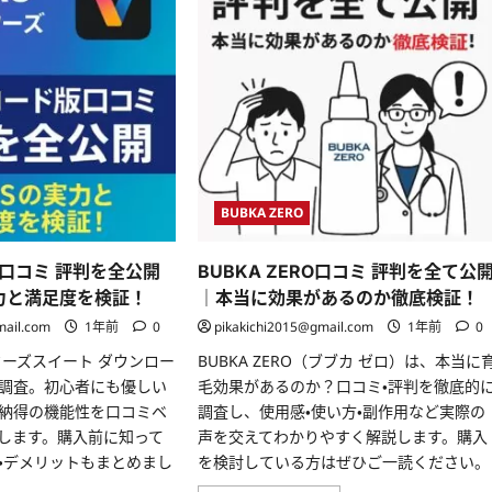
BUBKA ZERO
口コミ 評判を全公開
BUBKA ZERO口コミ 評判を全て公
実力と満足度を検証！
｜本当に効果があるのか徹底検証！
mail.com
1年前
0
pikakichi2015@gmail.com
1年前
0
イターズスイート ダウンロー
BUBKA ZERO（ブブカ ゼロ）は、本当に
調査。初心者にも優しい
毛効果があるのか？口コミ・評判を徹底的
納得の機能性を口コミベ
調査し、使用感・使い方・副作用など実際の
します。購入前に知って
声を交えてわかりやすく解説します。購入
・デメリットもまとめまし
を検討している方はぜひご一読ください。