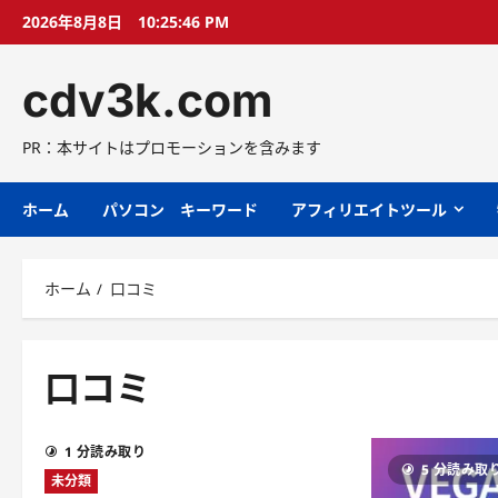
コ
2026年8月8日
10:25:47 PM
ン
テ
cdv3k.com
ン
ツ
へ
PR：本サイトはプロモーションを含みます
ス
キ
ホーム
パソコン キーワード
アフィリエイトツール
ッ
プ
ホーム
口コミ
口コミ
1 分読み取り
5 分読み取
未分類