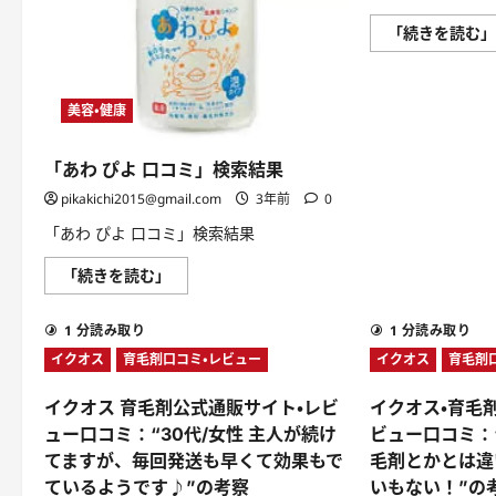
に
つ
「続きを読む
い
て
さ
ら
に
美容・健康
読
む
「あわ ぴよ 口コミ」検索結果
pikakichi2015@gmail.com
3年前
0
「あわ ぴよ 口コミ」検索結果
「あ
「続きを読む」
わ
ぴ
よ
1 分読み取り
1 分読み取り
口
コ
イクオス
育毛剤口コミ・レビュー
イクオス
育毛剤
ミ」
検
索
イクオス 育毛剤公式通販サイト・レビ
イクオス・育毛
結
果
ュー口コミ：“30代/女性 主人が続け
ビュー口コミ：
に
てますが、毎回発送も早くて効果もで
毛剤とかとは違
つ
い
ているようです♪”の考察
いもない！”の
て