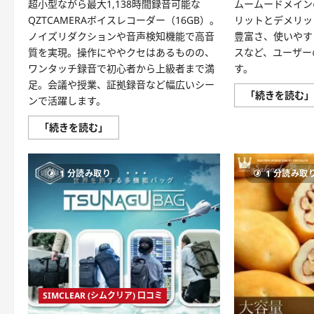
て
超小型ながら最大1,138時間録音可能な
ムームードメイン
さ
QZTCAMERAボイスレコーダー（16GB）。
リットとデメリッ
ら
に
ノイズリダクションや音声検知機能で高音
豊富さ、使いやす
読
む
質を実現。操作にややクセはあるものの、
スなど、ユーザー
ワンタッチ録音で初心者から上級者まで満
す。
足。会議や授業、証拠録音など幅広いシー
「続きを読む
ンで活躍します。
QZTCAMERA
「続きを読む」
16GB
口
コ
ミ
1 分読み取り
1 分読み取
評
判
｜
小
型
IC
レ
コ
ー
ダ
ー
の
実
SIMCLEAR (シムクリア) 口コミ
力
を