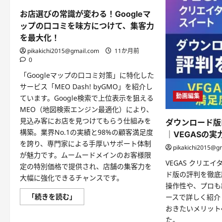
お店選びの常識が変わる！Googleマ
ップの口コミを味方につけて、集客力
を最大化！
pikakichi2015@gmail.com
11か月前
0
「Googleマップの口コミ対策」に特化した
サービス「MEO Dash! byGMO」を紹介し
動画編集
ています。Google検索で上位表示を狙える
MEO（地図検索エンジン最適化）により、
見込み客にお店を見つけてもらう仕組みを
ダウンロード版
構築。業界No.1の実績と98%の顧客満足度
｜VEGASの
を誇り、専門家による手厚いサポート体制
pikakichi2015@g
が魅力です。ムームードメインのお客様限
VEGAS クリエ
定の特別価格で提供され、店舗の集客力を
ド版の評判を徹底
大幅に強化できるチャンスです。
操作性や、プロも
お
「続きを読む」
ースで詳しく紹介
店
おきたいメリット
選
び
た。