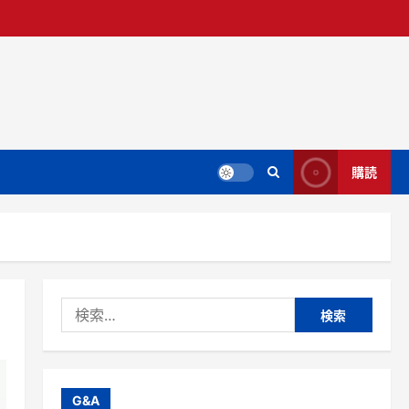
購読
検
索:
G&A