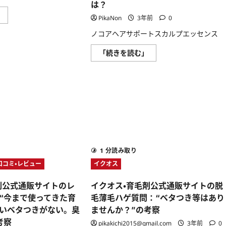
で
は？
分
「な
か
育
」
り
PikaNon
3年前
0
っ
毛
た
た！
剤
い
在
ノコアヘアサポートスカルプエッセンス
「口
自
庫
コ
分」
が
ミ」
を
ノ
「続きを読む」
な
を
叶
コ
い
極
え
ア
と
め
よ
ヘ
の
る！
う！
ア
声
に
効
サ
も、
つ
果
ポ
人
い
を
ー
気
て
感
ト
の
さ
じ
ス
裏
ら
ら
カ
に
に
れ
ル
隠
読
な
プ
さ
む
い
エ
れ
あ
ッ
1 分読み取り
た、
な
セ
甘
た
口コミ・レビュー
イクオス
ン
い
へ、
ス
な
正
の
り
し
剤公式通販サイトのレ
イクオス・育毛剤公式通販サイトの脱
口
ゆ
い
コ
き！
“今まで使ってきた育
毛薄毛ハゲ質問：“ベタつき等はあり
ケ
ミ
に
ア
で
つ
いベタつきがない。臭
ませんか？”の考察
で
評
い
理
価
考察
て
pikakichi2015@gmail.com
3年前
0