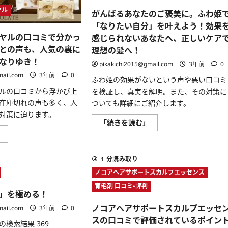
ッ
ザ
ヤル
ト
ー
がんばるあなたのご褒美に。ふわ姫
を
の
「なりたい自分」を叶えよう！効果
解
声
説
に
ヤルの口コミで分かっ
感じられないあなたへ、正しいケア
に
つ
つ
い
との声も、人気の裏に
理想の髪へ！
い
て
なりゆき！
て
さ
pikakichi2015@gmail.com
3年前
0
さ
ら
mail.com
3年前
0
ら
に
ふわ姫の効果がないという声や悪い口コミ
に
読
読
む
ルの口コミから浮かび上
を検証し、真実を解明。また、その対策に
む
在庫切れの声も多く、人
ついても詳細にご紹介します。
対策に迫ります。
が
「続きを読む」
ん
サ
」
ば
ロ
る
ン
あ
ド
な
1 分読み取り
ロ
た
ワ
の
ノコアヘアサポートスカルプエッセンス
イ
ご
ヤ
褒
育毛剤 口コミ・評判
ル
美
」を極める！
の
に。
口
ふ
ノコアヘアサポートスカルプエッセ
mail.com
3年前
0
コ
わ
ミ
スの口コミで評価されているポイン
姫
検索結果 369
で