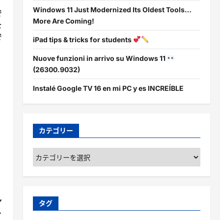
Windows 11 Just Modernized Its Oldest Tools…
で
More Are Coming!
を
で
iPad tips & tricks for students
Nuove funzioni in arrivo su Windows 11
(26300.9032)
Instalé Google TV 16 en mi PC y es INCREÍBLE
カテゴリー
カ
テ
ゴ
リ
ー
ン
タグ
ト