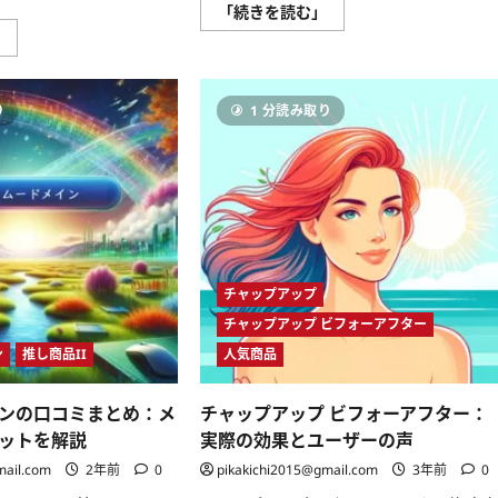
BUBKA
「続きを読む」
ZERO
ダ
」
口
ウ
コ
ン
ミ
ロ
評
ー
判
り
1 分読み取り
ド
を
版
全
口
て
コ
公
ミ
開
評
｜
判
本
を
当
全
に
公
効
開
果
｜
が
チャップアップ
VEGAS
あ
の
る
チャップアップ ビフォーアフター
実
の
力
か
ン
推し商品II
人気商品
と
徹
満
底
足
検
度
ンの口コミまとめ：メ
チャップアップ ビフォーアフター：
証！
を
に
ットを解説
実際の効果とユーザーの声
検
つ
証！
い
mail.com
2年前
0
pikakichi2015@gmail.com
3年前
0
に
て
つ
さ