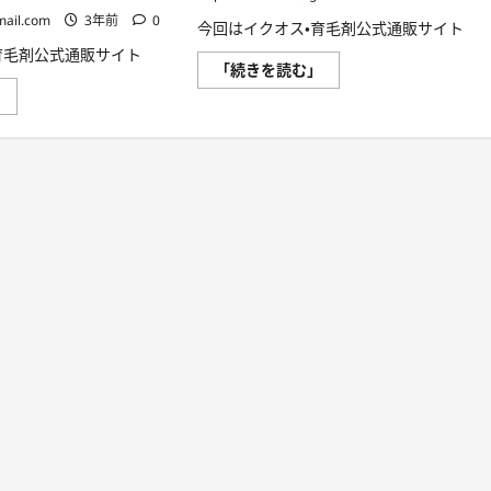
想
さ
さ
の
れ
mail.com
3年前
0
ら
今回はイクオス・育毛剤公式通販サイト
髪
て
に
へ！
い
育毛剤公式通販サイト
読
に
る
イ
「続きを読む」
む
つ
ポ
ク
い
イ
」
イ
オ
て
ク
ン
ス・
さ
オ
ト
育
ら
ス・
は？
毛
に
育
に
剤
読
毛
つ
公
む
剤
い
式
公
て
通
式
さ
販
通
ら
サ
販
に
イ
サ
読
ト
イ
む
の
ト
脱
の
毛
レ
薄
ビ
毛
ュ
ハ
ー
ゲ
口
質
コ
問：“ベ
ミ：“今
タ
ま
つ
で
き
使
等
っ
は