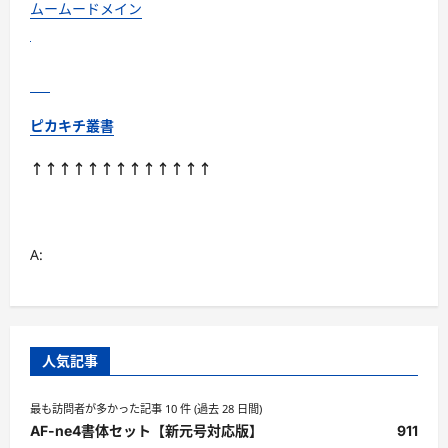
つ
ムームードメイン
い
て
さ
ら
に
読
む
ピカキチ叢書
↑↑↑↑↑↑↑↑↑↑↑↑↑
A:
人気記事
最も訪問者が多かった記事 10 件 (過去 28 日間)
AF-ne4書体セット【新元号対応版】
911