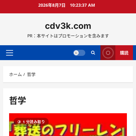
コ
2026年8月7日
10:23:37 AM
ン
テ
cdv3k.com
ン
ツ
PR：本サイトはプロモーションを含みます
へ
ス
キ
購読
メ
ッ
イ
プ
ン
ホーム
哲学
メ
ニ
ュ
ー
哲学
1 分読み取り