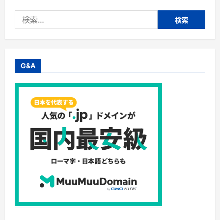
フ
リ
検
ー
レ
索:
ン
の
学
び』
レ
ビ
G&A
ュ
ー
｜“記
憶”と“時
間”が
人
生
を
照
ら
す、
新
し
い
生
き
方
の
ヒ
ン
ト
に