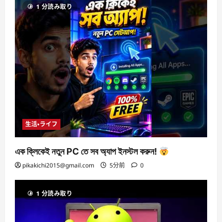
1 分読み取り
生活・ライフ
এক ক্লিকেই নতুন PC তে সব অ্যাপ ইনস্টল করুন!
pikakichi2015@gmail.com
5分前
0
1 分読み取り