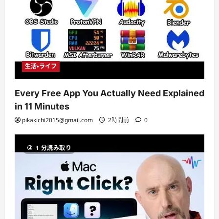
生活・ライフ
Every Free App You Actually Need Explained
in 11 Minutes
pikakichi2015@gmail.com
2時間前
0
1 分読み取り