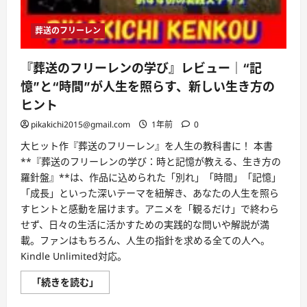
葬送のフリーレン
『葬送のフリーレンの学び』レビュー｜“記
憶”と“時間”が人生を照らす、新しい生き方の
ヒント
pikakichi2015@gmail.com
1年前
0
大ヒット作『葬送のフリーレン』を人生の教科書に！ 本書
**『葬送のフリーレンの学び：時と記憶が教える、生き方の
羅針盤』**は、作品に込められた「別れ」「時間」「記憶」
「成長」といった深いテーマを紐解き、あなたの人生を照ら
すヒントと感動を届けます。アニメを「観るだけ」で終わら
せず、日々の生活に活かすための実践的な問いや解説が満
載。ファンはもちろん、人生の指針を求める全ての人へ。
Kindle Unlimited対応。
『葬
「続きを読む」
送
の