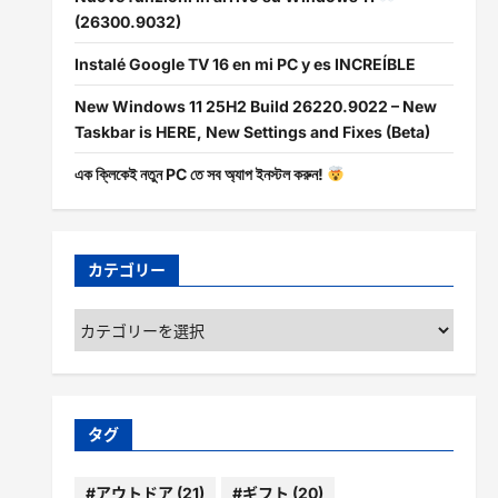
(26300.9032)
Instalé Google TV 16 en mi PC y es INCREÍBLE
New Windows 11 25H2 Build 26220.9022 – New
Taskbar is HERE, New Settings and Fixes (Beta)
এক ক্লিকেই নতুন PC তে সব অ্যাপ ইনস্টল করুন!
カテゴリー
カ
テ
ゴ
リ
ー
タグ
#アウトドア
(21)
#ギフト
(20)