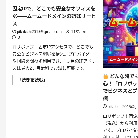
固定IPで、どこでも安全なオフィスを
≪——ムームードメインの姉妹サービ
ス
pikakichi2015@gmail.com
11か月前
0
ロリポップ！固定IPアクセスで、どこでも
安全なビジネス環境を構築。プロバイダー
ムームードメイ
や回線を問わず利用でき、1つ目のIPアドレ
スは最大2ヵ月無料でお試し可能です。
どんな時で
固
「続きを読む」
心！「ロリポッ
定
IP
でビジネスとプ
で、
ど
識
こ
で
pikakichi2015@g
も
安
ロリポップ！固定I
全
な
（税込）から利用
オ
です。プロバイダ
フ
ィ
利用可能。1つ目