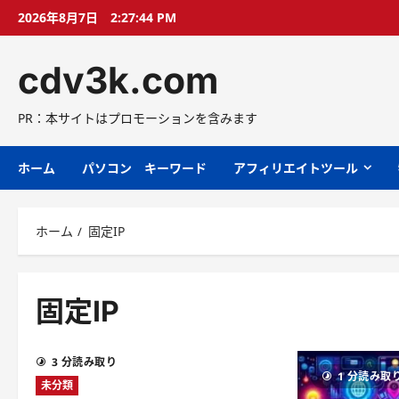
コ
2026年8月7日
2:27:45 PM
ン
テ
cdv3k.com
ン
ツ
へ
PR：本サイトはプロモーションを含みます
ス
キ
ホーム
パソコン キーワード
アフィリエイトツール
ッ
プ
ホーム
固定IP
固定IP
3 分読み取り
1 分読み取
未分類