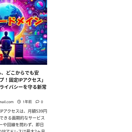
ン
も、どこからでも安
プ！固定IPアクセス」
ライバシーを守る新常
mail.com
1年前
0
Pアクセスは、月額539円
できる画期的なサービス
ーや回線を問わず、即日
のIPアドレスは最大2ヶ月