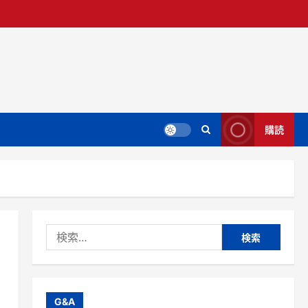
購読
検
索:
G&A