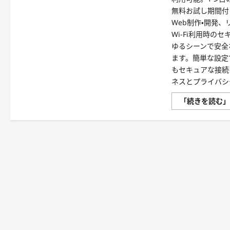
ス
を
無料お試し期間付
≪
Web制作・開発
——
ム
Wi-Fi利用時の
ー
ム
ゆるシーンで安全
ー
ます。簡単な設定
ド
メ
もセキュアな接続
イ
ネスとプライバシ
ン
の
姉
「続きを読む
妹
サ
ー
ビ
ス
に
つ
い
て
さ
ら
に
読
む