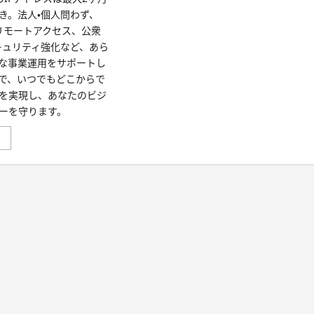
き。法人・個人問わず、
、リモートアクセス、公衆
セキュリティ強化など、あら
な事業運用をサポートし
で、いつでもどこからで
を実現し、あなたのビジ
ーを守ります。
」
ど
ん
な
時
で
も、
ど
こ
か
ら
で
も
安
心！
「ロ
リ
ポ