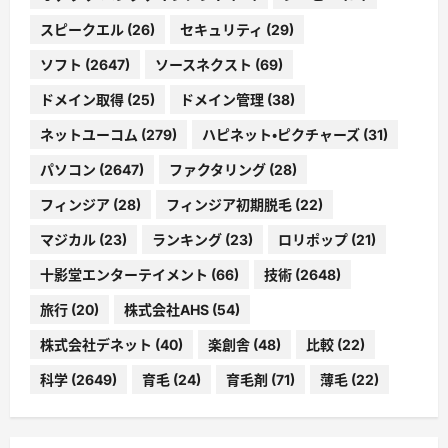
スピークエル
(26)
セキュリティ
(29)
ソフト
(2647)
ソースネクスト
(69)
ドメイン取得
(25)
ドメイン管理
(38)
ネットユーコム
(279)
ハピネット・ピクチャーズ
(31)
パソコン
(2647)
ファクタリング
(28)
フィンジア
(28)
フィンジア初期脱毛
(22)
マジカル
(23)
ランキング
(23)
ロリポップ
(21)
十影堂エンターテイメント
(66)
技術
(2648)
旅行
(20)
株式会社AHS
(54)
株式会社デネット
(40)
楽創舎
(48)
比較
(22)
科学
(2649)
育毛
(24)
育毛剤
(71)
薄毛
(22)