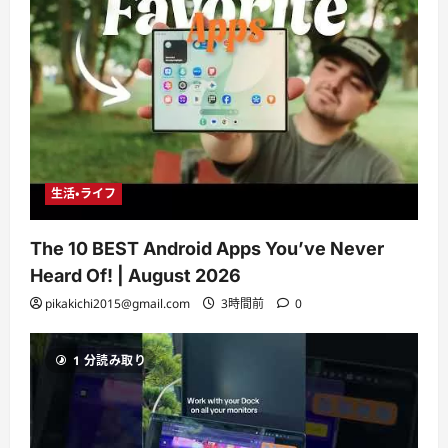
生活・ライフ
The 10 BEST Android Apps You’ve Never
Heard Of! | August 2026
pikakichi2015@gmail.com
3時間前
0
1 分読み取り