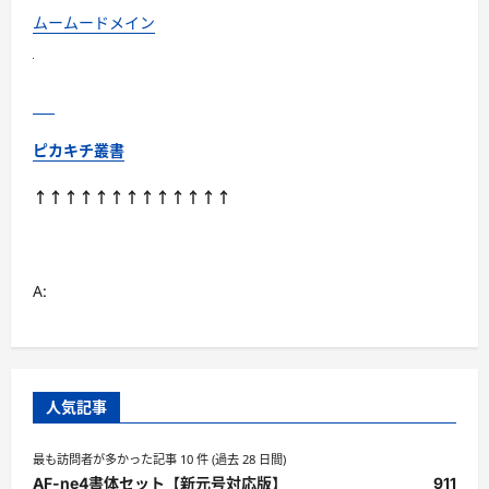
て
さ
ムームードメイン
ら
に
読
む
ピカキチ叢書
↑↑↑↑↑↑↑↑↑↑↑↑↑
A:
人気記事
最も訪問者が多かった記事 10 件 (過去 28 日間)
AF-ne4書体セット【新元号対応版】
911