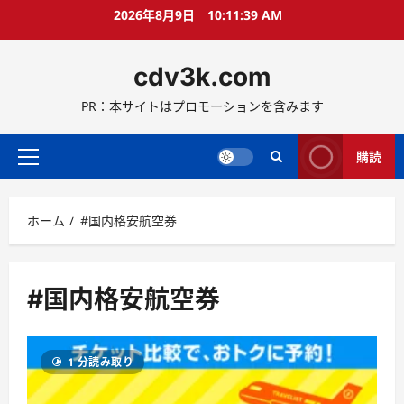
コ
2026年8月9日
10:11:39 AM
ン
テ
cdv3k.com
ン
ツ
PR：本サイトはプロモーションを含みます
へ
ス
キ
購読
メ
ッ
イ
プ
ン
ホーム
#国内格安航空券
メ
ニ
ュ
ー
#国内格安航空券
1 分読み取り