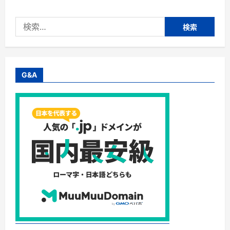
ベ
リ
ス
検
ト】
株
索:
式
会
社
ア
ッ
プ
G&A
ル
ワ
ー
ル
ド
国
内
格
安
航
空
券・
LCC
の
比
較・
予
約
に
つ
い