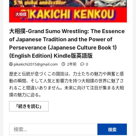
大相撲
大相撲-Grand Sumo Wrestling: The Essence
of Japanese Tradition and the Power of
Perseverance (Japanese Culture Book 1)
(English Edition) Kindle版英語版
pikakichi2015@gmail.com
2年前
0
歴史と伝統が息づくこの競技は、力士たちの魅力や興奮と感
動の瞬間、そして人気と影響力を持つ大相撲の世界に魅了さ
れること間違いありません。未来に向けて注目が集まる大相
撲の魅力に迫る。
大
「続きを読む」
相
撲-
Grand
Sumo
検
Wrestling:
The
索:
Essence