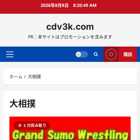
コ
2026年8月8日
8:20:50 AM
ン
テ
cdv3k.com
ン
ツ
PR：本サイトはプロモーションを含みます
へ
ス
キ
購読
メ
ッ
イ
プ
ン
ホーム
大相撲
メ
ニ
ュ
ー
大相撲
3 分読み取り