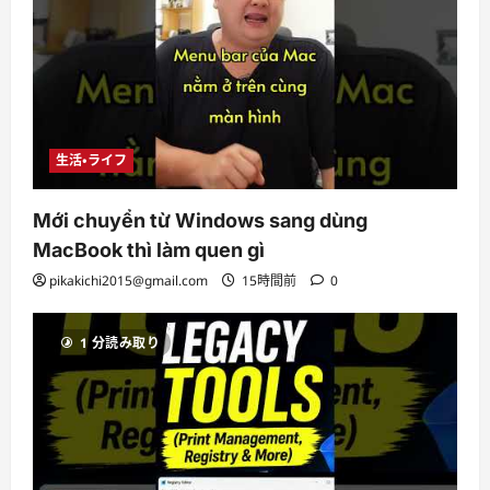
生活・ライフ
Mới chuyển từ Windows sang dùng
MacBook thì làm quen gì
pikakichi2015@gmail.com
15時間前
0
1 分読み取り