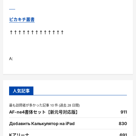
ピカキチ叢書
↑↑↑↑↑↑↑↑↑↑↑↑↑
A:
人気記事
最も訪問者が多かった記事 10 件 (過去 28 日間)
AF-ne4書体セット【新元号対応版】
911
Добавить Калькулятор на iPad
830
Kアリーナ
691