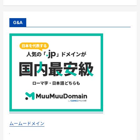
of
Japanese
Tradition
and
the
G&A
Power
of
Perseverance
(Japanese
Culture
Book
1)
(English
Edition)
Kindle
版
英
語
版
に
つ
い
て
さ
ら
に
読
む
ムームードメイン