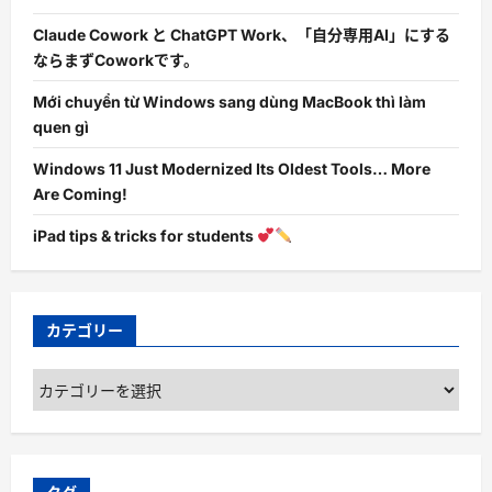
Claude Cowork と ChatGPT Work、「自分専用AI」にする
ならまずCoworkです。
Mới chuyển từ Windows sang dùng MacBook thì làm
quen gì
Windows 11 Just Modernized Its Oldest Tools… More
Are Coming!
iPad tips & tricks for students
カテゴリー
カ
テ
ゴ
リ
ー