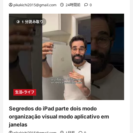
pikakichi2015@gmail.com
24時間前
0
1 分読み取り
生活・ライフ
Segredos do iPad parte dois modo
organização visual modo aplicativo em
janelas
pikakichi2015@gmail.com
1日前
0