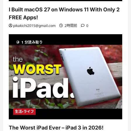
I Built macOS 27 on Windows 11 With Only 2
FREE Apps!
pikakichi2015@gmail.com
2時間前
0
1 分読み取り
生活・ライフ
The Worst iPad Ever – iPad 3 in 2026!