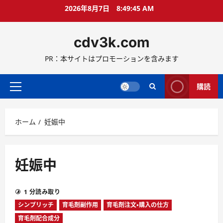
コ
2026年8月7日
8:49:46 AM
ン
テ
cdv3k.com
ン
ツ
PR：本サイトはプロモーションを含みます
へ
ス
キ
購読
メ
ッ
イ
プ
ン
ホーム
妊娠中
メ
ニ
ュ
ー
妊娠中
1 分読み取り
シンプリッチ
育毛剤副作用
育毛剤注文・購入の仕方
育毛剤配合成分