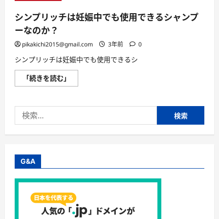
シンプリッチは妊娠中でも使用できるシャンプ
ーなのか？
pikakichi2015@gmail.com
3年前
0
シンプリッチは妊娠中でも使用できるシ
シ
「続きを読む」
ン
プ
リ
ッ
検
チ
は
索:
妊
娠
中
で
も
使
G&A
用
で
き
る
シ
ャ
ン
プ