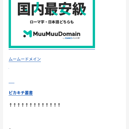
ー
な
の
か？
に
つ
い
て
さ
ら
に
読
む
ムームードメイン
ピカキチ叢書
↑↑↑↑↑↑↑↑↑↑↑↑↑