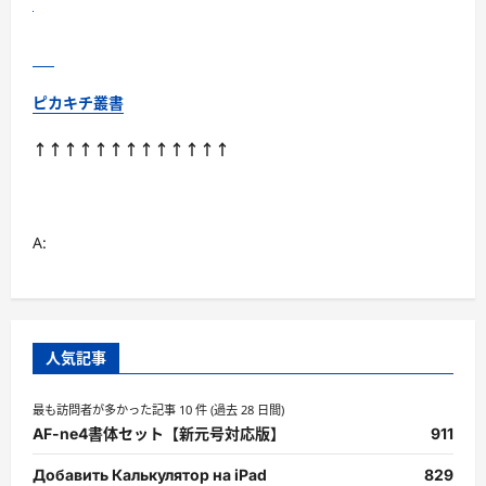
で
子
供
で
も
使
い
ピカキチ叢書
や
す
い
↑↑↑↑↑↑↑↑↑↑↑↑↑
デ
ザ
イ
ン
や
耐
A:
衝
撃
性
が
あ
る
製
品
人気記事
に
つ
い
最も訪問者が多かった記事 10 件 (過去 28 日間)
て
さ
AF-ne4書体セット【新元号対応版】
911
ら
に
読
Добавить Калькулятор на iPad
829