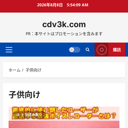
コ
2026年8月8日
5:54:10 AM
ン
テ
cdv3k.com
ン
ツ
PR：本サイトはプロモーションを含みます
へ
ス
キ
購読
メ
ッ
イ
プ
ン
ホーム
子供向け
メ
ニ
ュ
ー
子供向け
1 分読み取り