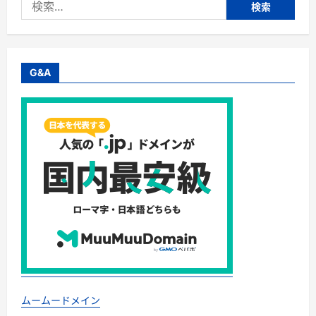
検
イ
ス
索:
レ
コ
ー
ダ
ー
の
G&A
選
び
方
—
耐
久
性
や
使
い
や
す
さ、
安
全
性
が
重
要、
操
作
が
簡
ムームードメイン
単