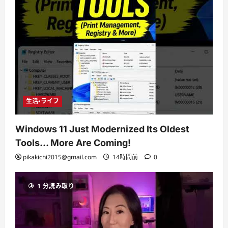
生活・ライフ
Windows 11 Just Modernized Its Oldest
Tools… More Are Coming!
pikakichi2015@gmail.com
14時間前
0
1 分読み取り