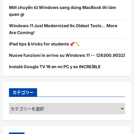
Mới chuyển từ Windows sang dùng MacBook thì làm
quen gì
Windows 11 Just Modernized Its Oldest Tools… More
Are Coming!
iPad tips & tricks for students
Nuove funzioni in arrivo su Windows 11
(26300.9032)
Instalé Google TV 16 en mi PC y es INCREÍBLE
カテゴリー
カ
テ
ゴ
リ
ー