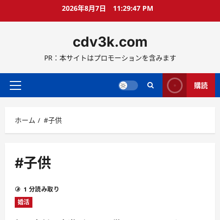
コ
2026年8月7日
11:29:47 PM
ン
テ
cdv3k.com
ン
ツ
PR：本サイトはプロモーションを含みます
へ
ス
キ
購読
メ
ッ
イ
プ
ン
ホーム
#子供
メ
ニ
ュ
ー
#子供
1 分読み取り
婚活