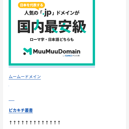
ポ
ー
ツ
に！
子
供
の
学
習
期
応
援
サ
プ
リ
に
つ
い
て
ムームードメイン
さ
ら
に
読
む
ピカキチ叢書
↑↑↑↑↑↑↑↑↑↑↑↑↑