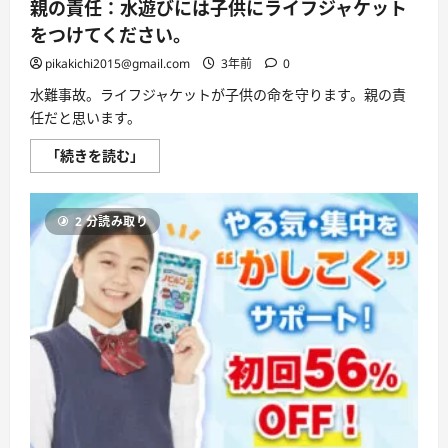
親の責任：水遊びには子供にライフジャケット
をつけてください。
pikakichi2015@gmail.com
3年前
0
水難事故。ライフジャケットが子供の命を守ります。親の責
任だと思います。
親
「続きを読む」
の
責
任：
水
2 分読み取り
遊
び
に
は
子
供
に
ラ
イ
フ
ジ
ャ
ケ
ッ
ト
を