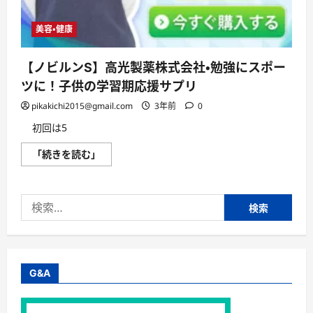
つ
け
て
く
美容・健康
だ
さ
い。
【ノビルンS】高光製薬株式会社・勉強にスポー
に
つ
ツに！子供の学習期応援サプリ
い
て
pikakichi2015@gmail.com
3年前
0
さ
ら
に
初回は5
読
む
【ノ
「続きを読む」
ビ
ル
ン
S】
検
高
光
索:
製
薬
株
式
会
社・
G&A
勉
強
に
ス