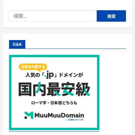
ま
い
る】
検
株
式
索:
会
社
フ
ァ
ミ
リ
G&A
ー
ネ
ッ
ト
ワ
ー
ク
シ
ス
テ
ム
ズ・
働
く
マ
マ・
パ
パ
か
ら
の