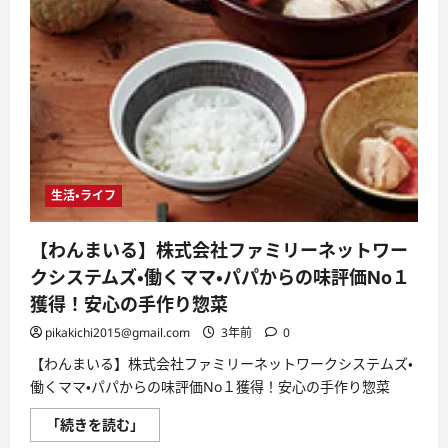
悪
い
口
コ
ミ、
メ
リ
ッ
ト
と
デ
メ
リ
ッ
生活・ライフ
ト!!
に
つ
い
【わんまいる】株式会社ファミリーネットワー
て
さ
クシステムズ・働くママ・パパからの味評価No１
ら
に
獲得！安心の手作り惣菜
読
む
pikakichi2015@gmail.com
3年前
0
【わんまいる】株式会社ファミリーネットワークシステムズ・
働くママ・パパからの味評価No１獲得！安心の手作り惣菜
【わ
「続きを読む」
ん