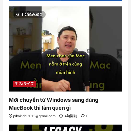
1 分読み取り
生活・ライフ
Mới chuyển từ Windows sang dùng
MacBook thì làm quen gì
pikakichi2015@gmail.com
4時間前
0