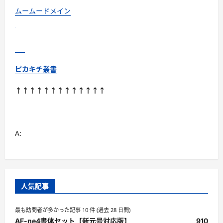
味
評
ムームードメイン
価
No
１
獲
得！
安
心
の
ピカキチ叢書
手
作
り
↑↑↑↑↑↑↑↑↑↑↑↑↑
惣
菜
に
つ
い
て
A:
さ
ら
に
読
む
人気記事
最も訪問者が多かった記事 10 件 (過去 28 日間)
AF-ne4書体セット【新元号対応版】
910