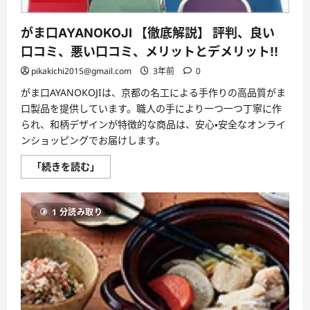
つ
い
て
がま口AYANOKOJI 【徹底解説】 評判、良い
さ
ら
口コミ、悪い口コミ、メリットとデメリット!!
に
読
pikakichi2015@gmail.com
3年前
0
む
がま口AYANOKOJIは、京都の名工による手作りの高品質がま
口製品を提供しています。職人の手により一つ一つ丁寧に作
られ、和柄デザインが特徴的な商品は、安心・安全なオンライ
ンショッピングでお届けします。
が
「続きを読む」
ま
口
AYANOKOJI
【徹
1 分読み取り
底
解
説】
評
判、
良
い
口
コ
ミ、