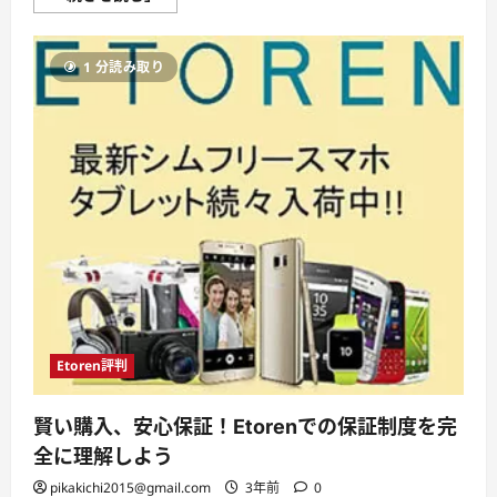
の
評
判
“安
1 分読み取り
心
し
て
シ
ョ
ッ
ピ
ン
グ
で
き
る！”
に
つ
い
て
さ
ら
に
読
Etoren評判
む
賢い購入、安心保証！Etorenでの保証制度を完
全に理解しよう
pikakichi2015@gmail.com
3年前
0