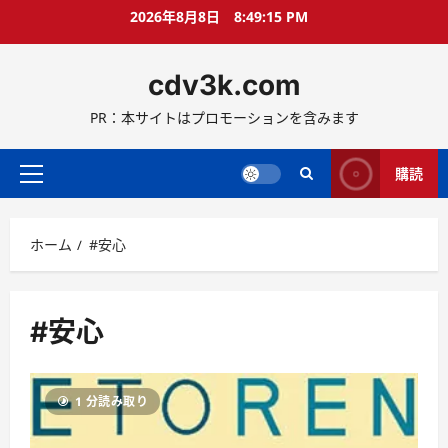
コ
2026年8月8日
8:49:16 PM
ン
テ
cdv3k.com
ン
ツ
PR：本サイトはプロモーションを含みます
へ
ス
キ
購読
メ
ッ
イ
プ
ン
ホーム
#安心
メ
ニ
ュ
ー
#安心
1 分読み取り