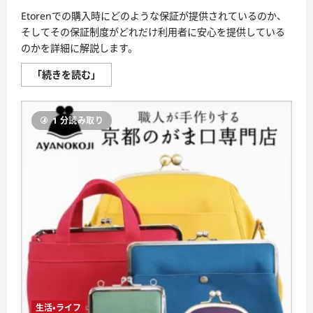
Etorenでの購入時にどのような保証が提供されているのか、
そしてその保証制度がどれだけ利用者に安心を提供している
のかを詳細に解説します。
賢
「続きを読む」
い
購
入、
安
1 分読み取り
心
保
証！
Etoren
で
の
保
証
制
度
を
完
全
に
理
解
し
よ
う
に
生活・ライフ