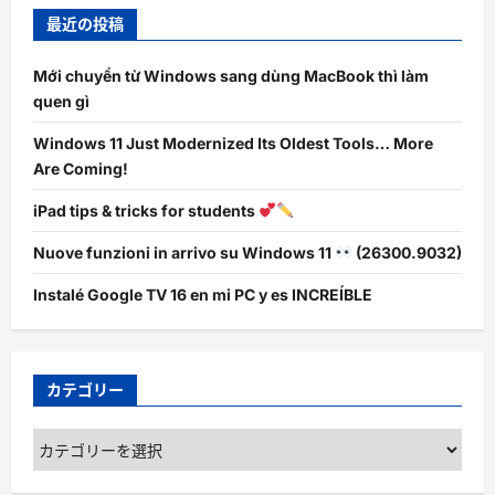
最近の投稿
Mới chuyển từ Windows sang dùng MacBook thì làm
quen gì
Windows 11 Just Modernized Its Oldest Tools… More
Are Coming!
iPad tips & tricks for students
Nuove funzioni in arrivo su Windows 11
(26300.9032)
Instalé Google TV 16 en mi PC y es INCREÍBLE
カテゴリー
カ
テ
ゴ