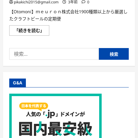
さ
pikakichi2015@gmail.com
3年前
0
か
な
【Otomoni】ｍｅｕｒｏｎ株式会社1900種類以上から厳選し
料
理
たクラフトビールの定期便
の
定
【Otomoni】
「続きを読む」
期
ｍ
便
ｅ
に
ｕ
つ
ｒ
い
検
ｏ
て
ｎ
さ
索:
株
ら
式
に
会
読
社
む
1900
種
G&A
類
以
上
か
ら
厳
選
し
た
ク
ラ
フ
ト