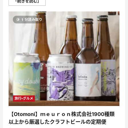
【BonQuish(ボ
「続きを読む」
ン
キ
ッ
シ
1 分読み取り
ュ)】
株
式
会
社
フ
ァ
ミ
リ
ー
ネ
ッ
ト
ワ
ー
ク
シ
ス
テ
ム
旅行・グルメ
ズ・
上
質
な
【Otomoni】ｍｅｕｒｏｎ株式会社1900種類
国
産
以上から厳選したクラフトビールの定期便
お