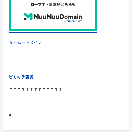
ビ
ー
ル
の
定
期
便
に
つ
い
ムームードメイン
て
さ
ら
に
読
む
ピカキチ叢書
↑↑↑↑↑↑↑↑↑↑↑↑↑
A: