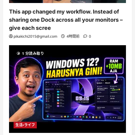
This app changed my workflow. Instead of
sharing one Dock across all your monitors –
give each scree
pikakichi2015@gmail.com
4時間前
0
1 分読み取り
生活・ライフ