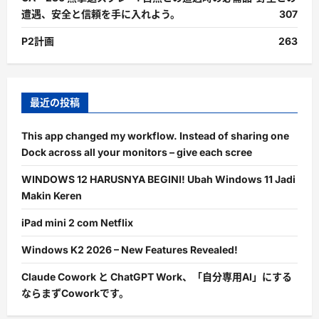
遭遇、安全と信頼を手に入れよう。
307
P2計画
263
最近の投稿
This app changed my workflow. Instead of sharing one
Dock across all your monitors – give each scree
WINDOWS 12 HARUSNYA BEGINI! Ubah Windows 11 Jadi
Makin Keren
iPad mini 2 com Netflix
Windows K2 2026 – New Features Revealed!
Claude Cowork と ChatGPT Work、「自分専用AI」にする
ならまずCoworkです。