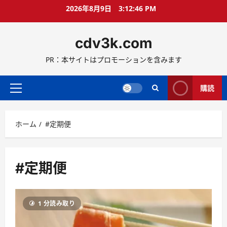
コ
2026年8月9日
3:12:46 PM
ン
テ
cdv3k.com
ン
ツ
PR：本サイトはプロモーションを含みます
へ
ス
キ
購読
メ
ッ
イ
プ
ン
ホーム
#定期便
メ
ニ
ュ
ー
#定期便
1 分読み取り