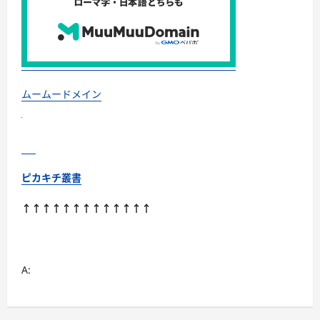
な
ら“全
部
ま
と
め
て”安
心
ス
タ
ムームードメイン
ー
ト
に
つ
い
て
さ
ら
ピカキチ叢書
に
読
む
↑↑↑↑↑↑↑↑↑↑↑↑↑
A: