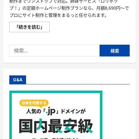
制作までワンストップで対応。姉妹サービス「ロリポッ
プ！」の定額ホームページ制作プランなら、月額8,690円〜で
プロにサイト制作と管理をまるっと任せられます。
ド
「続きを読む」
メ
イ
ン
取
検
得
か
索:
ら
ホ
ー
ム
ペ
ー
G&A
ジ
完
成
ま
で。
ム
ー
ム
ー
ド
メ
イ
ン