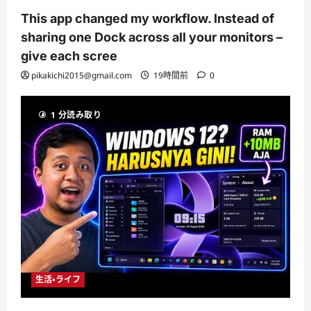
This app changed my workflow. Instead of
sharing one Dock across all your monitors –
give each scree
pikakichi2015@gmail.com
19時間前
0
1 分読み取り
生活・ライフ