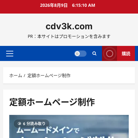
コ
2026年8月9日
6:15:11 AM
ン
テ
cdv3k.com
ン
ツ
PR：本サイトはプロモーションを含みます
へ
ス
キ
購読
メ
ッ
イ
プ
ン
ホーム
定額ホームページ制作
メ
ニ
ュ
ー
定額ホームページ制作
6 分読み取り