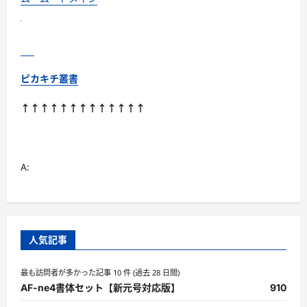
ピカキチ叢書
↑↑↑↑↑↑↑↑↑↑↑↑↑
A:
人気記事
最も訪問者が多かった記事 10 件 (過去 28 日間)
AF-ne4書体セット【新元号対応版】
910