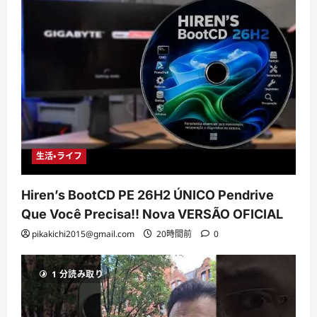
生活・ライフ
Hiren’s BootCD PE 26H2 ÚNICO Pendrive
Que Você Precisa!! Nova VERSÃO OFICIAL
pikakichi2015@gmail.com
20時間前
0
1 分読み取り