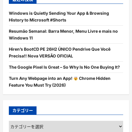
Windows is Quietly Sending Your App & Browsing
History to Microsoft #Shorts
Resumão Semanal: Barra Menor, Menu Livre e mais no
Windows 11
Hiren’s BootCD PE 26H2 ÚNICO Pendrive Que Você
Precisa!! Nova VERSÃO OFICIAL
The Google Pixel Is Great – So Why Is No One Buying It?
Turn Any Webpage into an App!
Chrome Hidden
Feature You Must Try (2026)
カテゴリー
カ
テ