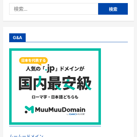
ー
検
サ
ー
索:
バ
ー
の
新
定
番！
G&A
水
道
浄
水
型
【ハ
ミ
ン
グ
ウ
ォ
ー
タ
ー】
に
つ
い
て
さ
ら
に
読
む
ムームードメイン