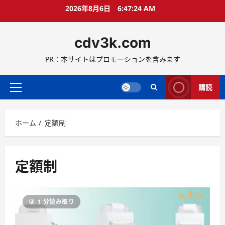
コ
2026年8月6日
6:47:24 AM
ン
テ
cdv3k.com
ン
ツ
PR：本サイトはプロモーションを含みます
へ
ス
キ
購読
メ
ッ
イ
プ
ン
ホーム
定額制
メ
ニ
ュ
ー
定額制
1 分読み取り