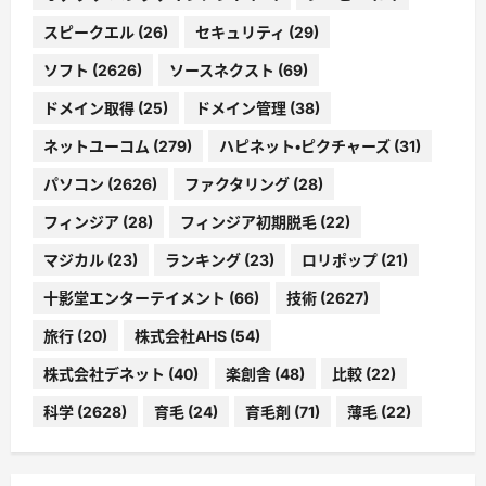
スピークエル
(26)
セキュリティ
(29)
ソフト
(2626)
ソースネクスト
(69)
ドメイン取得
(25)
ドメイン管理
(38)
ネットユーコム
(279)
ハピネット・ピクチャーズ
(31)
パソコン
(2626)
ファクタリング
(28)
フィンジア
(28)
フィンジア初期脱毛
(22)
マジカル
(23)
ランキング
(23)
ロリポップ
(21)
十影堂エンターテイメント
(66)
技術
(2627)
旅行
(20)
株式会社AHS
(54)
株式会社デネット
(40)
楽創舎
(48)
比較
(22)
科学
(2628)
育毛
(24)
育毛剤
(71)
薄毛
(22)