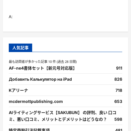
て
さ
ら
に
A:
読
む
人気記事
最も訪問者が多かった記事 10 件 (過去 28 日間)
AF-ne4書体セット【新元号対応版】
911
Добавить Калькулятор на iPad
826
Kアリーナ
718
mcdermottpublishing.com
653
AIライティングサービス【SAKUBUN】 の評判、良い 口コ
ミ、悪い口コミ、メリットとデメリットはどうなの？
598
特定商取引法記載事項
481