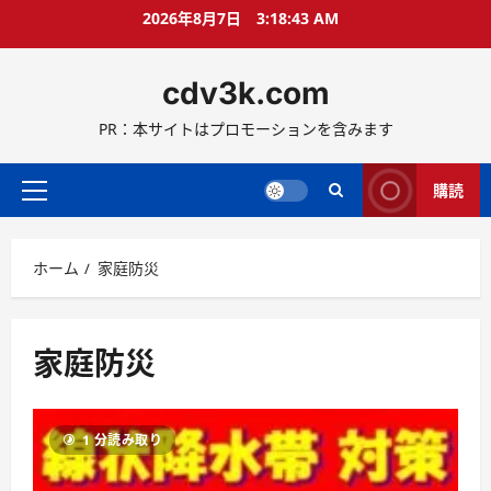
コ
2026年8月7日
3:18:44 AM
ン
テ
cdv3k.com
ン
ツ
PR：本サイトはプロモーションを含みます
へ
ス
キ
購読
メ
ッ
イ
プ
ン
ホーム
家庭防災
メ
ニ
ュ
ー
家庭防災
1 分読み取り