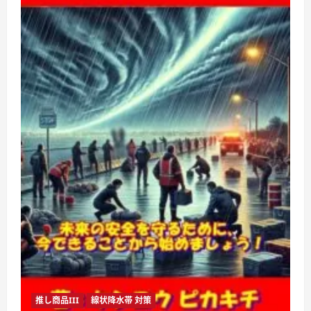
推し商品III
線状降水帯 対策