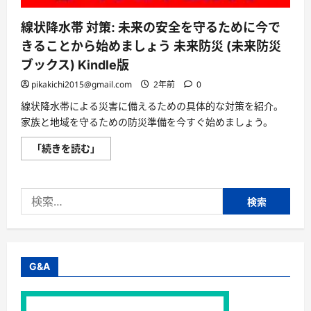
線状降水帯 対策: 未来の安全を守るために今で
きることから始めましょう 未来防災 (未来防災
ブックス) Kindle版
pikakichi2015@gmail.com
2年前
0
線状降水帯による災害に備えるための具体的な対策を紹介。
家族と地域を守るための防災準備を今すぐ始めましょう。
線
「続きを読む」
状
降
水
帯
検
対
策:
索:
未
来
の
安
全
を
G&A
守
る
た
め