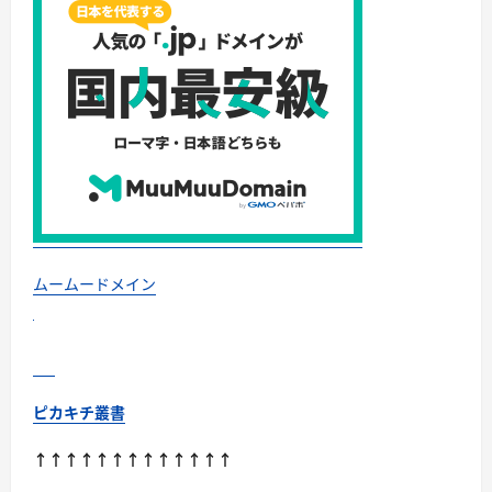
に
今
で
き
る
こ
と
か
ら
始
め
ま
し
ょ
う
未
来
防
災
ムームードメイン
(未
来
防
災
ブ
ッ
ク
ス)
ピカキチ叢書
Kindle
版
に
↑↑↑↑↑↑↑↑↑↑↑↑↑
つ
い