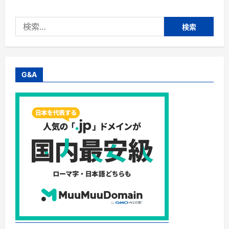
書
ア
カ
検
デ
ミ
索:
ー】
株
式
会
社
ブ
G&A
ッ
ク
ス
ド
リ
ー
ム・
専
門
書、
大
学
教
科
書、
医
学
書
の
買
取