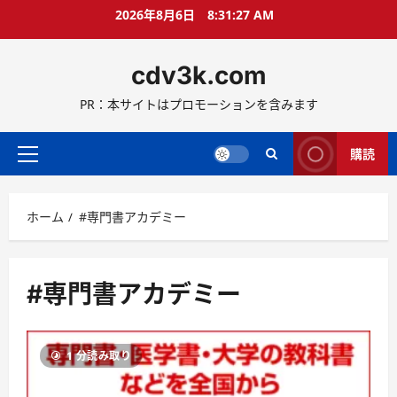
コ
2026年8月6日
8:31:28 AM
ン
テ
cdv3k.com
ン
ツ
PR：本サイトはプロモーションを含みます
へ
ス
キ
購読
メ
ッ
イ
プ
ン
ホーム
#専門書アカデミー
メ
ニ
ュ
ー
#専門書アカデミー
1 分読み取り