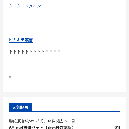
サ
イ
ムームードメイン
ト
に
つ
い
て
さ
ら
に
ピカキチ叢書
読
む
↑↑↑↑↑↑↑↑↑↑↑↑↑
A:
人気記事
最も訪問者が多かった記事 10 件 (過去 28 日間)
AF-ne4書体セット【新元号対応版】
911