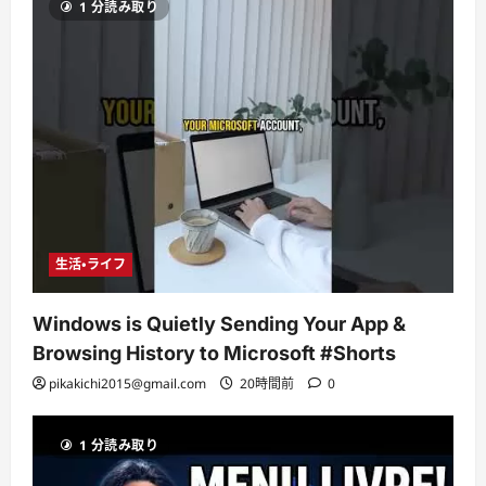
1 分読み取り
生活・ライフ
Windows is Quietly Sending Your App &
Browsing History to Microsoft #Shorts
pikakichi2015@gmail.com
20時間前
0
1 分読み取り