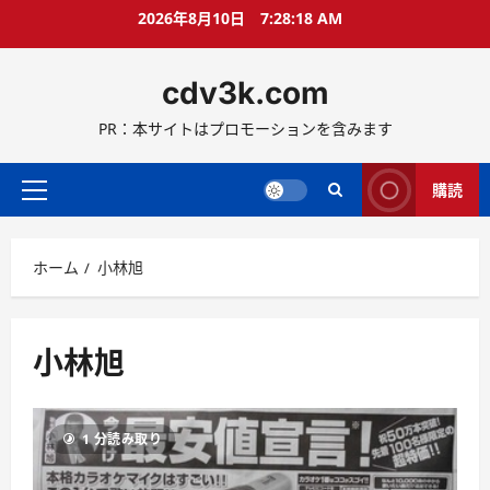
コ
2026年8月10日
7:28:18 AM
ン
テ
cdv3k.com
ン
ツ
PR：本サイトはプロモーションを含みます
へ
ス
キ
購読
メ
ッ
イ
プ
ン
ホーム
小林旭
メ
ニ
ュ
ー
小林旭
1 分読み取り