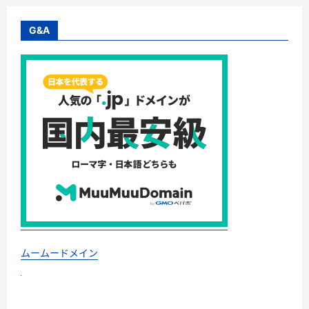
ク、
5,980
円、
G&A
3
点
セ
ッ
ト
10,000
円
こ
れ
は
買
い
で
す
か？
に
つ
い
て
さ
ら
に
読
ムームードメイン
む