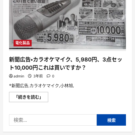
電化製品
新聞広告・カラオケマイク、5,980円、3点セッ
ト10,000円これは買いですか？
admin
3年前
0
*新聞広告,カラオケマイク,小林旭,
新
「続きを読む」
聞
広
告・
カ
検
ラ
オ
索:
ケ
マ
イ