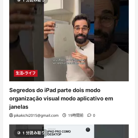
1 分読み取り
生活・ライフ
Segredos do iPad parte dois modo
organização visual modo aplicativo em
janelas
pikakichi2015@gmail.com
19時間前
0
1 分読み取り