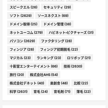
スピークエル
(26)
セキュリティ
(29)
ソフト
(2629)
ソースネクスト
(69)
ドメイン取得
(25)
ドメイン管理
(38)
ネットユーコム
(279)
ハピネット・ピクチャーズ
(31)
パソコン
(2629)
ファクタリング
(28)
フィンジア
(28)
フィンジア初期脱毛
(22)
マジカル
(23)
ランキング
(23)
ロリポップ
(21)
十影堂エンターテイメント
(66)
技術
(2630)
旅行
(20)
株式会社AHS
(54)
株式会社デネット
(40)
楽創舎
(48)
比較
(22)
科学
(2631)
育毛
(24)
育毛剤
(71)
薄毛
(22)