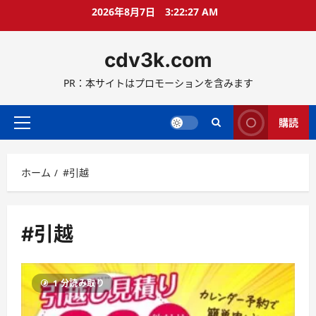
コ
2026年8月7日
3:22:27 AM
ン
テ
cdv3k.com
ン
ツ
PR：本サイトはプロモーションを含みます
へ
ス
キ
購読
メ
ッ
イ
プ
ン
ホーム
#引越
メ
ニ
ュ
ー
#引越
1 分読み取り