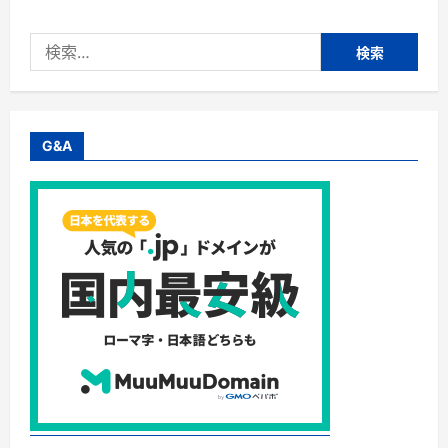
バ
ー
ビ
検
ィ
ー】
索:
ア
ビ
ド
レ
ッ
ク
G&A
ス
株
式
会
社・
他
社
比
最
大
30％
Ｏ
Ｆ
Ｆ
に
つ
い
て
さ
ら
に