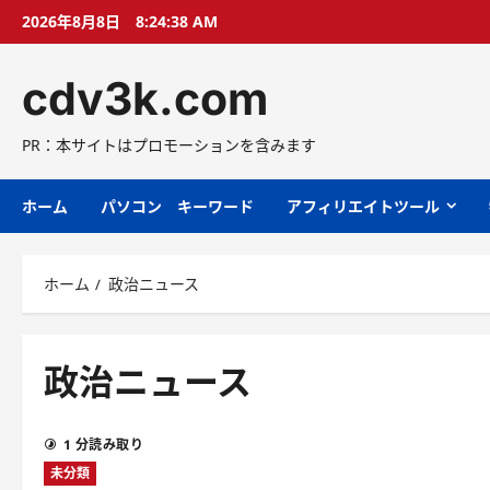
コ
2026年8月8日
8:24:39 AM
ン
テ
cdv3k.com
ン
ツ
へ
PR：本サイトはプロモーションを含みます
ス
キ
ホーム
パソコン キーワード
アフィリエイトツール
ッ
プ
ホーム
政治ニュース
政治ニュース
1 分読み取り
未分類