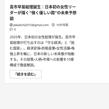
高市早苗総理誕生：日本初の女性リー
ダーが描く“強く優しい国”の未来予想
図
pikakichi2015@gmail.com
10か月前
0
2025年、日本初の女性総理が誕生。高市早
苗総理が打ち出すのは「守る経済」と「挑
む国家」。経済安保・防衛産業・女性活躍・株
価上昇を軸に、日本の新しい未来像が始動
する。その政策・人柄・市場への影響を10章
構成で徹底解説。
高
「続きを読む」
市
早
苗
総
理
誕
生：
日
本
初