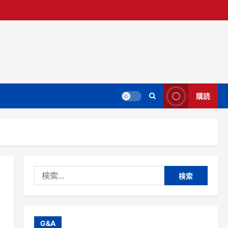
購読
検
索:
G&A