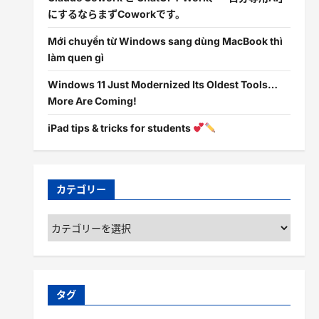
にするならまずCoworkです。
Mới chuyển từ Windows sang dùng MacBook thì
làm quen gì
Windows 11 Just Modernized Its Oldest Tools…
More Are Coming!
iPad tips & tricks for students
カテゴリー
カ
テ
ゴ
リ
ー
タグ