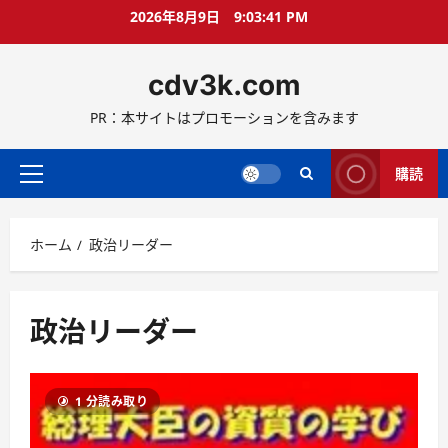
コ
2026年8月9日
9:03:42 PM
ン
テ
cdv3k.com
ン
ツ
PR：本サイトはプロモーションを含みます
へ
ス
キ
購読
メ
ッ
イ
プ
ン
ホーム
政治リーダー
メ
ニ
ュ
ー
政治リーダー
1 分読み取り