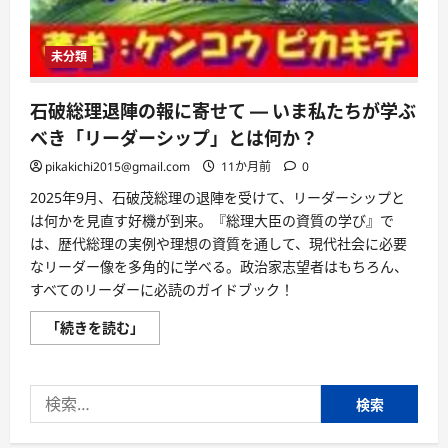
未分類
石破総理退陣の報に寄せて ― いま私たちが学ぶ
べき「リーダーシップ」とは何か？
pikakichi2015@gmail.com
11か月前
0
2025年9月、石破茂総理の退陣を受けて、リーダーシップと
は何かを見直す好機が到来。『総理大臣の資質の学び』で
は、歴代総理の実例や理想の資質を通して、現代社会に必要
なリーダー像を多角的に学べる。政治家志望者はもちろん、
すべてのリーダーに必読のガイドブック！
石
「続きを読む」
破
総
理
退
検
陣
の
索:
報
に