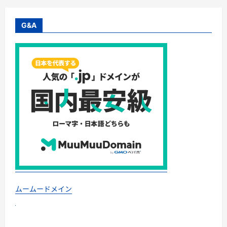
寄
せ
て
―
G&A
い
ま
私
た
ち
が
学
ぶ
べ
き
「リ
ー
ダ
ー
シ
ッ
プ」
と
は
何
か？
に
つ
ムームードメイン
い
て
さ
ら
に