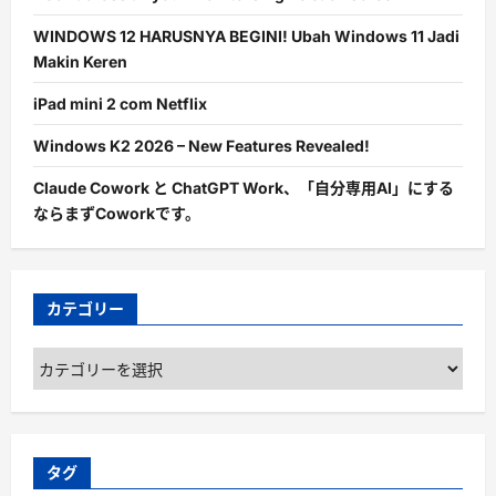
WINDOWS 12 HARUSNYA BEGINI! Ubah Windows 11 Jadi
Makin Keren
iPad mini 2 com Netflix
Windows K2 2026 – New Features Revealed!
Claude Cowork と ChatGPT Work、「自分専用AI」にする
ならまずCoworkです。
カテゴリー
カ
テ
ゴ
リ
ー
タグ