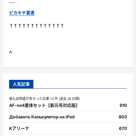
読
む
ピカキチ叢書
↑↑↑↑↑↑↑↑↑↑↑↑↑
A:
人気記事
最も訪問者が多かった記事 10 件 (過去 28 日間)
AF-ne4書体セット【新元号対応版】
910
Добавить Калькулятор на iPad
803
Kアリーナ
670