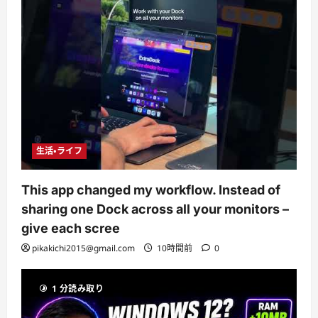
生活・ライフ
This app changed my workflow. Instead of
sharing one Dock across all your monitors –
give each scree
pikakichi2015@gmail.com
10時間前
0
1 分読み取り