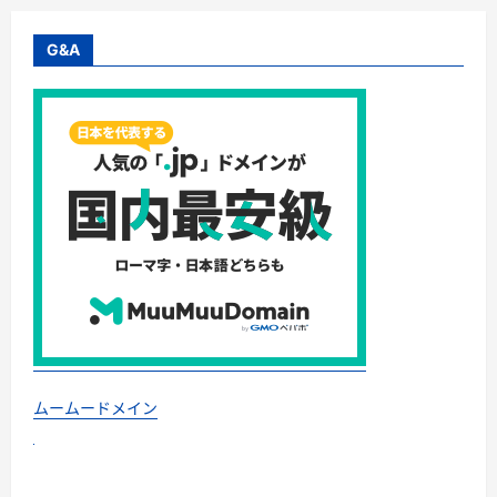
で、
心
と
未
G&A
来
を
彩
る
方
法
――「た
だ
の
イ
ベ
ン
ト」
を
一
生
の
思
い
出
に
変
え
ムームードメイン
る
完
全
ガ
イ