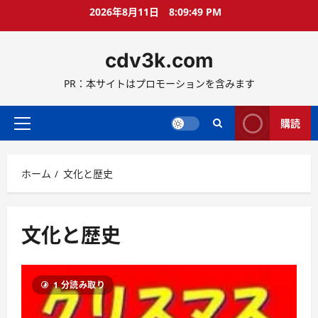
コ
2026年8月11日
8:09:49 PM
ン
テ
cdv3k.com
ン
ツ
PR：本サイトはプロモーションを含みます
へ
ス
キ
購読
メ
ッ
イ
プ
ン
ホーム
文化と歴史
メ
ニ
ュ
ー
文化と歴史
1 分読み取り