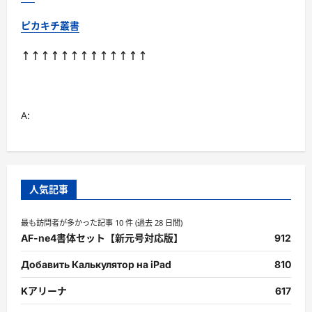
ド
ブ
ッ
ピカキチ叢書
ク
に
つ
↑↑↑↑↑↑↑↑↑↑↑↑↑
い
て
さ
ら
に
読
A:
む
人気記事
最も訪問者が多かった記事 10 件 (過去 28 日間)
AF-ne4書体セット【新元号対応版】
912
Добавить Калькулятор на iPad
810
Kアリーナ
617