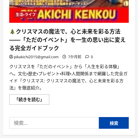
生活・ライフ
クリスマスの魔法で、心と未来を彩る方法
――「ただのイベント」を一生の思い出に変え
る完全ガイドブック
pikakichi2015@gmail.com
7か月前
0
クリスマスを「ただのイベント」から「人生を彩る体験」
へ。文化・歴史・プレゼント・料理・人間関係まで網羅した完全ガ
イド『クリスマス: クリスマスの魔法で、心と未来を彩る方
法』を徹底紹介。
「続きを読む」
ク
リ
ス
マ
検
ス
の
索:
魔
法