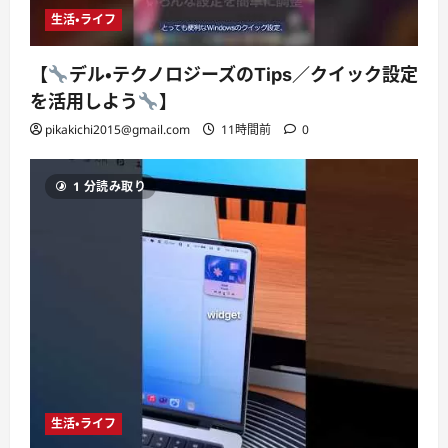
生活・ライフ
【
デル・テクノロジーズのTips／クイック設定
を活用しよう
】
pikakichi2015@gmail.com
11時間前
0
1 分読み取り
生活・ライフ