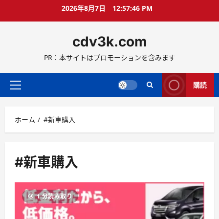
コ
2026年8月7日
12:57:46 PM
ン
テ
cdv3k.com
ン
ツ
PR：本サイトはプロモーションを含みます
へ
ス
キ
購読
メ
ッ
イ
プ
ン
ホーム
#新車購入
メ
ニ
ュ
ー
#新車購入
1 分読み取り