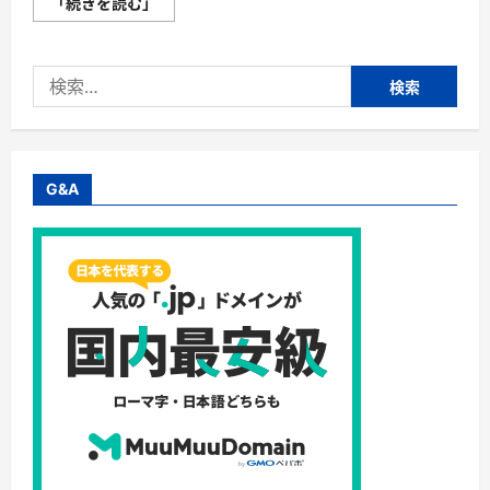
【新
「続きを読む」
車
低
金
利
検
専
門
索:
店
ぴ
っ
た
り
オ
G&A
ー
ト】
1.9％
の
低
金
利
自
動
車
ロ
ー
ン！
デ
ィ
ー
ラ
ー
よ