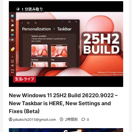
1 分読み取り
生活・ライフ
New Windows 11 25H2 Build 26220.9022 –
New Taskbar is HERE, New Settings and
Fixes (Beta)
pikakichi2015@gmail.com
2時間前
0