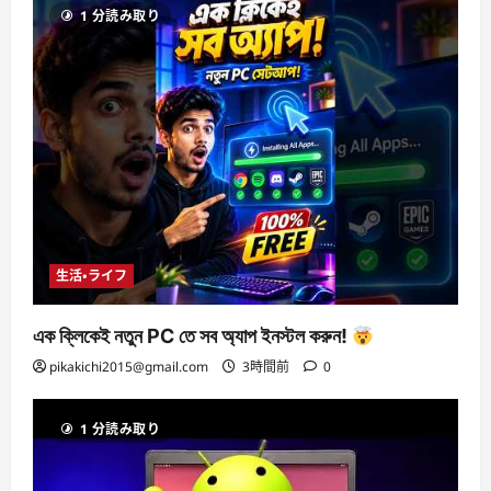
1 分読み取り
生活・ライフ
এক ক্লিকেই নতুন PC তে সব অ্যাপ ইনস্টল করুন!
pikakichi2015@gmail.com
3時間前
0
1 分読み取り