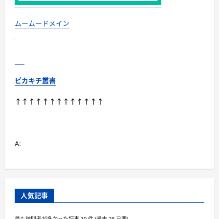
り
お
得
な
ムームードメイン
新
車
購
入
に
つ
い
て
ピカキチ叢書
さ
ら
に
↑↑↑↑↑↑↑↑↑↑↑↑↑
読
む
A:
人気記事
最も訪問者が多かった記事 10 件 (過去 28 日間)