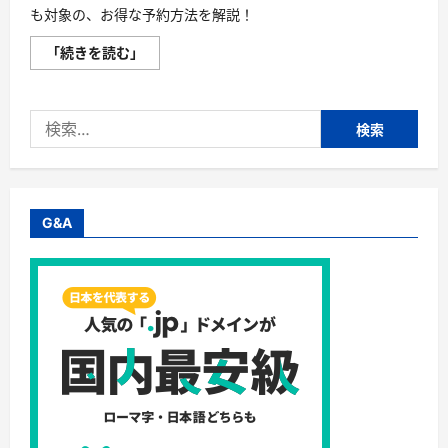
も対象の、お得な予約方法を解説！
「続きを読む」
【8/18
ま
で】
人
検
気
海
索:
外
ホ
テ
ル
セ
ー
G&A
ル
ま
も
な
く
終
了！
エ
ア
ト
リ
の
限
定
ク
ー