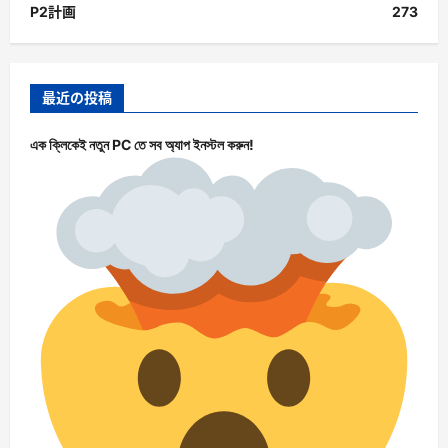
P2計画
273
最近の投稿
এক ক্লিকেই নতুন PC তে সব অ্যাপ ইনস্টল করুন!