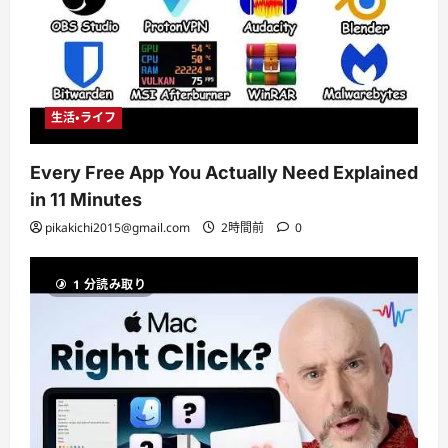
生活・ライフ
Every Free App You Actually Need Explained
in 11 Minutes
pikakichi2015@gmail.com
2時間前
0
1 分読み取り