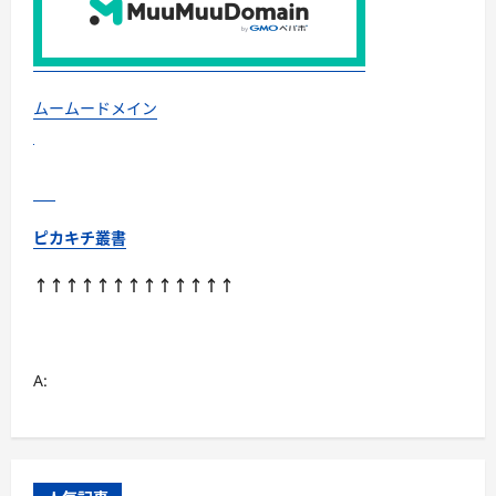
ポ
ン
で
最
大
3
万
ムームードメイン
円
OFF
｜
今
す
ぐ
使
え
ピカキチ叢書
る
旅
の
↑↑↑↑↑↑↑↑↑↑↑↑↑
賢
い
予
約
術
に
A:
つ
い
て
さ
ら
に
読
む