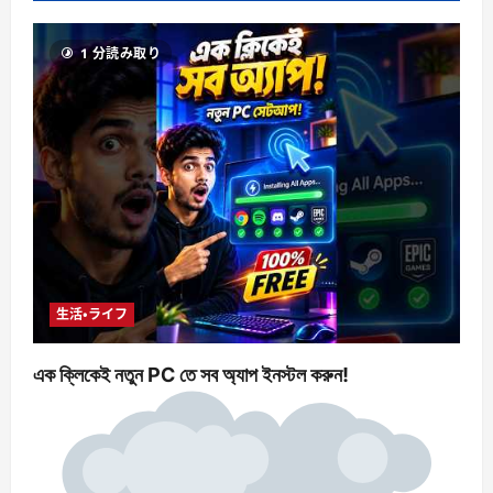
1 分読み取り
生活・ライフ
এক ক্লিকেই নতুন PC তে সব অ্যাপ ইনস্টল করুন!