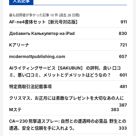
人気記事
最も訪問者が多かった記事 10 件 (過去 28 日間)
AF-ne4書体セット【新元号対応版】
911
Добавить Калькулятор на iPad
830
Kアリーナ
721
mcdermottpublishing.com
657
AIライティングサービス【SAKUBUN】 の評判、良い 口コ
ミ、悪い口コミ、メリットとデメリットはどうなの？
601
特定商取引法記載事項
481
クリスマス、お正月には素敵なプレゼントを大切なあの人に
387
Mステ
383
CAー230 熊撃退スプレー: 自然との遭遇時の必需品 野生との
遭遇、安全と信頼を手に入れよう。
333