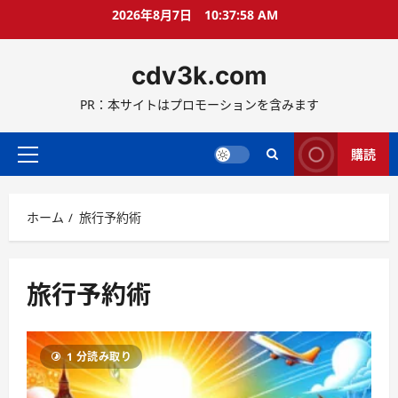
コ
2026年8月7日
10:37:59 AM
ン
テ
cdv3k.com
ン
ツ
PR：本サイトはプロモーションを含みます
へ
ス
キ
購読
メ
ッ
イ
プ
ン
ホーム
旅行予約術
メ
ニ
ュ
ー
旅行予約術
1 分読み取り