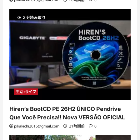
2 分読み取り
生活・ライフ
Hiren’s BootCD PE 26H2 ÚNICO Pendrive
Que Você Precisa!! Nova VERSÃO OFICIAL
pikakichi2015@gmail.com
21時間前
0