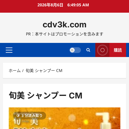
コ
2026年8月6日
6:49:05 AM
ン
テ
cdv3k.com
ン
ツ
PR：本サイトはプロモーションを含みます
へ
ス
キ
購読
メ
ッ
イ
プ
ン
ホーム
旬美 シャンプー CM
メ
ニ
ュ
ー
旬美 シャンプー CM
3 分読み取り