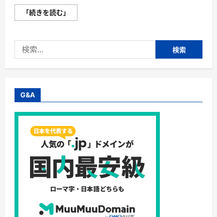
美
「続きを読む」
容
液
シ
ャ
検
ン
プ
索:
ー
【旬
美】
株
式
会
G&A
社
エ
ー
ス
タ
イ
ル
ホ
ー
ル
デ
ィ
ン
グ
ス・
高
級
洗