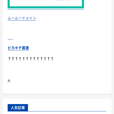
浄
成
分
で
や
ムームードメイン
さ
し
く
洗
い
な
が
ら、
ピカキチ叢書
頭
皮
と
↑↑↑↑↑↑↑↑↑↑↑↑↑
髪
を
美
し
く】
に
A:
つ
い
て
さ
ら
に
読
む
人気記事