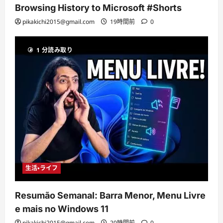
Browsing History to Microsoft #Shorts
pikakichi2015@gmail.com
19時間前
0
1 分読み取り
生活・ライフ
Resumão Semanal: Barra Menor, Menu Livre
e mais no Windows 11
pikakichi2015@gmail.com
20時間前
0