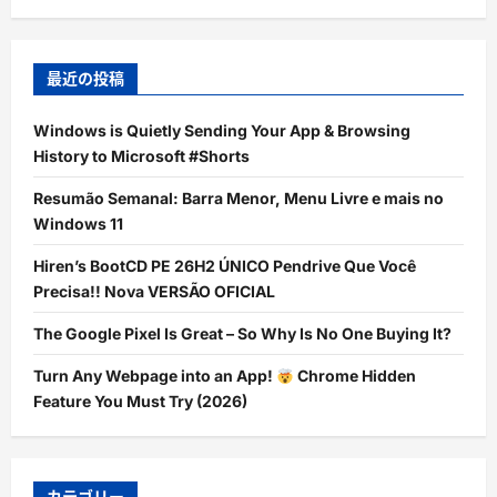
最近の投稿
Windows is Quietly Sending Your App & Browsing
History to Microsoft #Shorts
Resumão Semanal: Barra Menor, Menu Livre e mais no
Windows 11
Hiren’s BootCD PE 26H2 ÚNICO Pendrive Que Você
Precisa!! Nova VERSÃO OFICIAL
The Google Pixel Is Great – So Why Is No One Buying It?
Turn Any Webpage into an App!
Chrome Hidden
Feature You Must Try (2026)
カテゴリー