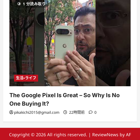
1 分読み取り
生活・ライフ
The Google Pixel Is Great – So Why Is No
One Buying It?
pikakichi2015@gmail.com
22時間前
0
Copyright © 2026 All rights reserved.
|
ReviewNews
by AF