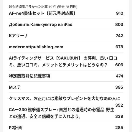
最も訪問者が多かった記事 10 件 (過去 28 日間)
AF-ne4書体セット【新元号対応版】
910
Добавить Калькулятор на iPad
803
Kアリーナ
742
mcdermottpublishing.com
678
AIライティングサービス【SAKUBUN】 の評判、良い 口コ
ミ、悪い口コミ、メリットとデメリットはどうなの？
606
特定商取引法記載事項
474
Mステ
395
クリスマス、お正月には素敵なプレゼントを大切なあの人に
352
CAー230 熊撃退スプレー: 自然との遭遇時の必需品 野生
との遭遇、安全と信頼を手に入れよう。
339
P2計画
285