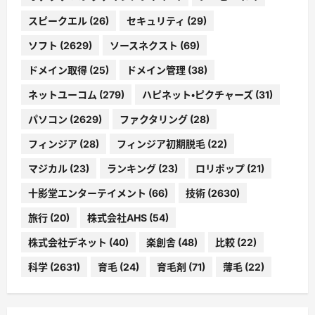
スピークエル
(26)
セキュリティ
(29)
ソフト
(2629)
ソースネクスト
(69)
ドメイン取得
(25)
ドメイン管理
(38)
ネットユーコム
(279)
ハピネット・ピクチャーズ
(31)
パソコン
(2629)
ファクタリング
(28)
フィンジア
(28)
フィンジア初期脱毛
(22)
マジカル
(23)
ランキング
(23)
ロリポップ
(21)
十影堂エンターテイメント
(66)
技術
(2630)
旅行
(20)
株式会社AHS
(54)
株式会社デネット
(40)
楽創舎
(48)
比較
(22)
科学
(2631)
育毛
(24)
育毛剤
(71)
薄毛
(22)