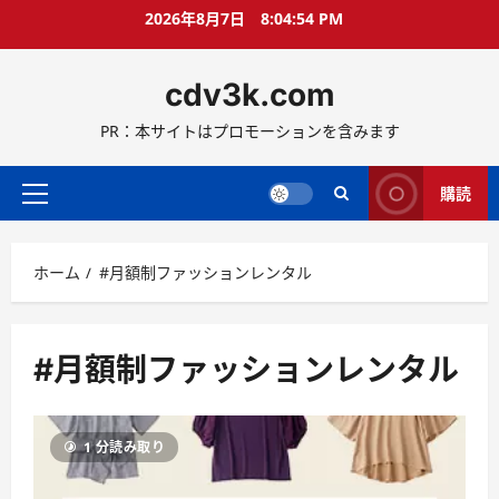
コ
2026年8月7日
8:04:55 PM
ン
テ
cdv3k.com
ン
ツ
PR：本サイトはプロモーションを含みます
へ
ス
キ
購読
メ
ッ
イ
プ
ン
ホーム
#月額制ファッションレンタル
メ
ニ
ュ
ー
#月額制ファッションレンタル
1 分読み取り