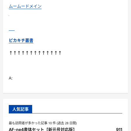
ムームードメイン
ピカキチ叢書
↑↑↑↑↑↑↑↑↑↑↑↑↑
A:
人気記事
最も訪問者が多かった記事 10 件 (過去 28 日間)
AF-ne4書体セット【新元号対応版】
911