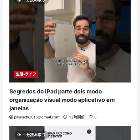
1 分読み取り
生活・ライフ
Segredos do iPad parte dois modo
organização visual modo aplicativo em
janelas
pikakichi2015@gmail.com
12時間前
0
1 分読み取り