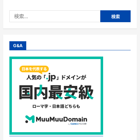
株
式
会
検
社
Ｅ
索:
Ｄ
Ｉ
Ｓ
Ｔ
月
額
G&A
制
フ
ァ
ッ
シ
ョ
ン
レ
ン
タ
ル
に
つ
い
て
さ
ら
に
読
む