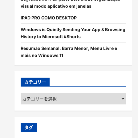
visual modo aplicativo em janelas
IPAD PRO COMO DESKTOP
Windows is Quietly Sending Your App & Browsing
History to Microsoft #Shorts
Resumão Semanal: Barra Menor, Menu Livre e
mais no Windows 11
カテゴリー
カ
テ
ゴ
リ
ー
タグ