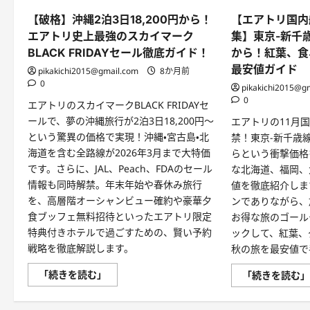
【破格】沖縄2泊3日18,200円から！
【エアトリ国内
エアトリ史上最強のスカイマーク
集】東京-新千歳
BLACK FRIDAYセール徹底ガイド！
から！紅葉、食
最安値ガイド
pikakichi2015@gmail.com
8か月前
0
pikakichi2015@g
0
エアトリのスカイマークBLACK FRIDAYセ
ールで、夢の沖縄旅行が2泊3日18,200円～
エアトリの11月
という驚異の価格で実現！沖縄・宮古島・北
禁！東京-新千歳線
海道を含む全路線が2026年3月まで大特価
らという衝撃価格
です。さらに、JAL、Peach、FDAのセール
な北海道、福岡、
情報も同時解禁。年末年始や春休み旅行
値を徹底紹介しま
を、高層階オーシャンビュー確約や豪華夕
ンでありながら、
食ブッフェ無料招待といったエアトリ限定
お得な旅のゴール
特典付きホテルで過ごすための、賢い予約
ックして、紅葉、
戦略を徹底解説します。
秋の旅を最安値で
【破
「続きを読む」
「続きを読む
格】
沖
縄