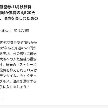
航空券・11月秋旅特
線が驚愕の4,520円
、温泉を楽しむための
mail.com
9か月前
国内航空券最安値情報が解
がなんと片道4,520円か
を実現。秋の旅行に最適
大阪への人気路線の最安
す。観光のベストシーズ
旅費を抑えられる11月は
デンタイム。今すぐチェ
グルメ、温泉を満喫する
手に入れましょう！
【エ
」
ア
ト
リ