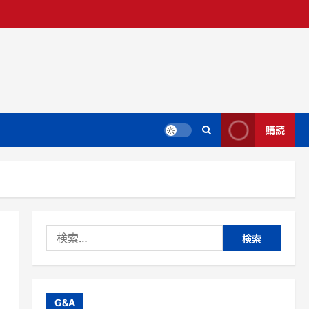
購読
検
索:
G&A