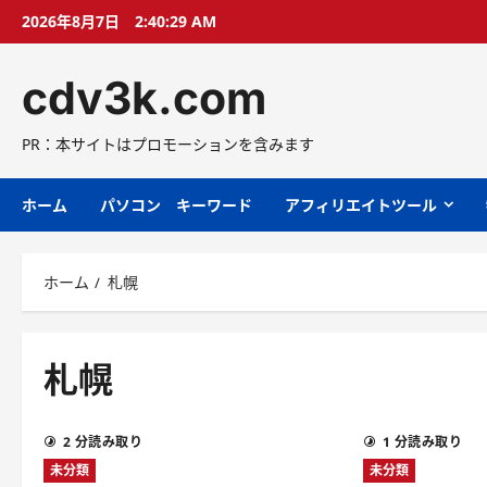
コ
2026年8月7日
2:40:30 AM
ン
テ
cdv3k.com
ン
ツ
へ
PR：本サイトはプロモーションを含みます
ス
キ
ホーム
パソコン キーワード
アフィリエイトツール
ッ
プ
ホーム
札幌
札幌
2 分読み取り
1 分読み取り
未分類
未分類