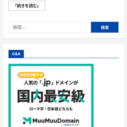
東
「続きを読む」
京
イ
ン
ド
検
ア
ゴ
索:
ル
フ
株
式
会
社・
G&A
「渋
谷
de
ゴ
ル
フ」、
「二
子
玉
de
ゴ
ル
フ」
で
ス
イ
ン
グ