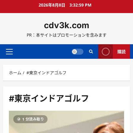
コ
2026年8月8日
3:32:59 PM
ン
テ
cdv3k.com
ン
ツ
PR：本サイトはプロモーションを含みます
へ
ス
キ
購読
メ
ッ
イ
プ
ン
ホーム
#東京インドアゴルフ
メ
ニ
ュ
ー
#東京インドアゴルフ
1 分読み取り