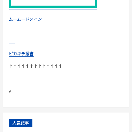
美
人
に！
に
つ
ムームードメイン
い
て
さ
ら
に
読
む
ピカキチ叢書
↑↑↑↑↑↑↑↑↑↑↑↑↑
A:
人気記事