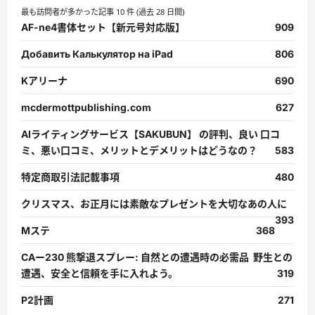
最も訪問者が多かった記事 10 件 (過去 28 日間)
AF-ne4書体セット【新元号対応版】
909
Добавить Калькулятор на iPad
806
Kアリーナ
690
mcdermottpublishing.com
627
AIライティングサービス【SAKUBUN】 の評判、良い 口コ
ミ、悪い口コミ、メリットとデメリットはどうなの？
583
特定商取引法記載事項
480
クリスマス、お正月には素敵なプレゼントを大切なあの人に
393
Mステ
368
CAー230 熊撃退スプレー: 自然との遭遇時の必需品 野生との
遭遇、安全と信頼を手に入れよう。
319
P2計画
271