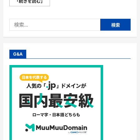
【ト
「続きを読む」
レ
フ
ァ
ク
検
の
宅
索:
配
買
取】
株
式
会
G&A
社
ト
レ
ジ
ャ
ー・
フ
ァ
ク
ト
リ
ー
【ア
マ
ギ
フ
受
け
取