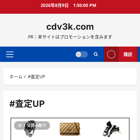
コ
2026年8月9日
1:50:00 PM
ン
テ
cdv3k.com
ン
ツ
PR：本サイトはプロモーションを含みます
へ
ス
キ
購読
メ
ッ
イ
プ
ン
ホーム
#査定UP
メ
ニ
ュ
ー
#査定UP
1 分読み取り