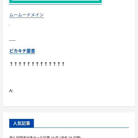
り
で
査
定
ムームードメイン
UP】
古
着
を
便
利
に
売
ピカキチ叢書
れ
る
に
↑↑↑↑↑↑↑↑↑↑↑↑↑
つ
い
て
さ
ら
に
A:
読
む
人気記事
最も訪問者が多かった記事 10 件 (過去 28 日間)