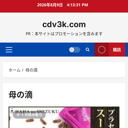
コ
2026年8月9日
4:13:32 PM
ン
テ
cdv3k.com
ン
ツ
PR：本サイトはプロモーションを含みます
へ
ス
キ
購読
メ
ッ
イ
プ
ン
ホーム
母の滴
メ
ニ
ュ
ー
母の滴
1 分読み取り