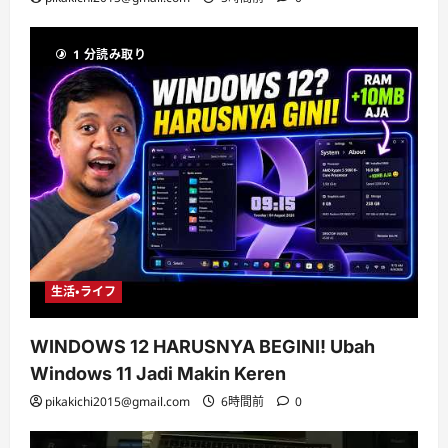
1 分読み取り
生活・ライフ
WINDOWS 12 HARUSNYA BEGINI! Ubah
Windows 11 Jadi Makin Keren
pikakichi2015@gmail.com
6時間前
0