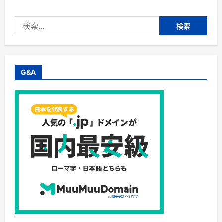
滴
プ
ラ
検
セ
ン
索:
タ
EX】
フ
ロ
ー
レ
G&A
ス
化
粧
品
株
式
会
社/
最
高
級
プ
ラ
セ
ン
タ
サ
プ
リ
に
つ