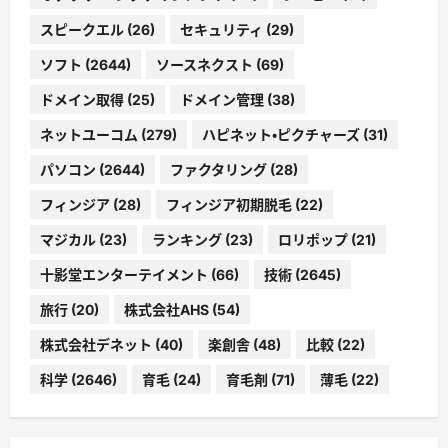
スピークエル
(26)
セキュリティ
(29)
ソフト
(2644)
ソースネクスト
(69)
ドメイン取得
(25)
ドメイン管理
(38)
ネットユーコム
(279)
ハピネット・ピクチャーズ
(31)
パソコン
(2644)
ファクタリング
(28)
フィンジア
(28)
フィンジア初期脱毛
(22)
マジカル
(23)
ランキング
(23)
ロリポップ
(21)
十影堂エンターテイメント
(66)
技術
(2645)
旅行
(20)
株式会社AHS
(54)
株式会社デネット
(40)
楽創舎
(48)
比較
(22)
科学
(2646)
育毛
(24)
育毛剤
(71)
薄毛
(22)