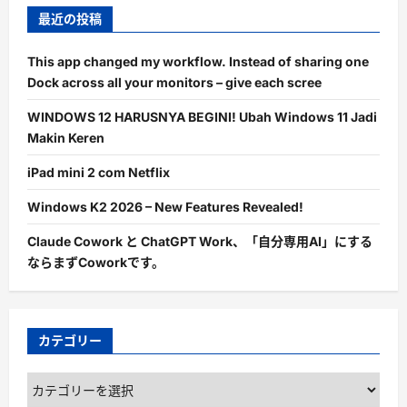
最近の投稿
This app changed my workflow. Instead of sharing one
Dock across all your monitors – give each scree
WINDOWS 12 HARUSNYA BEGINI! Ubah Windows 11 Jadi
Makin Keren
iPad mini 2 com Netflix
Windows K2 2026 – New Features Revealed!
Claude Cowork と ChatGPT Work、「自分専用AI」にする
ならまずCoworkです。
カテゴリー
カ
テ