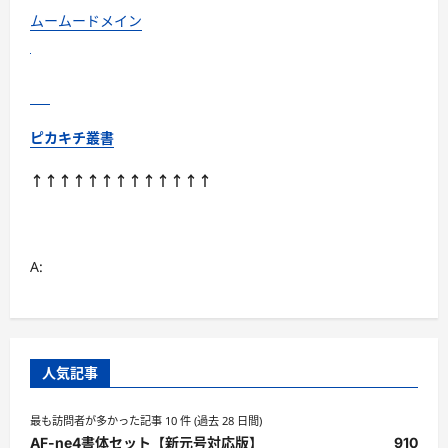
い
て
ムームードメイン
さ
ら
に
読
む
ピカキチ叢書
↑↑↑↑↑↑↑↑↑↑↑↑↑
A:
人気記事
最も訪問者が多かった記事 10 件 (過去 28 日間)
AF-ne4書体セット【新元号対応版】
910