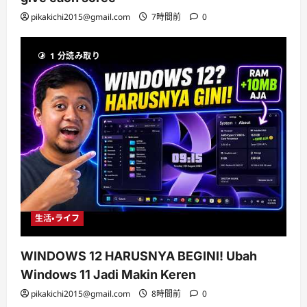
pikakichi2015@gmail.com
7時間前
0
1 分読み取り
生活・ライフ
WINDOWS 12 HARUSNYA BEGINI! Ubah
Windows 11 Jadi Makin Keren
pikakichi2015@gmail.com
8時間前
0