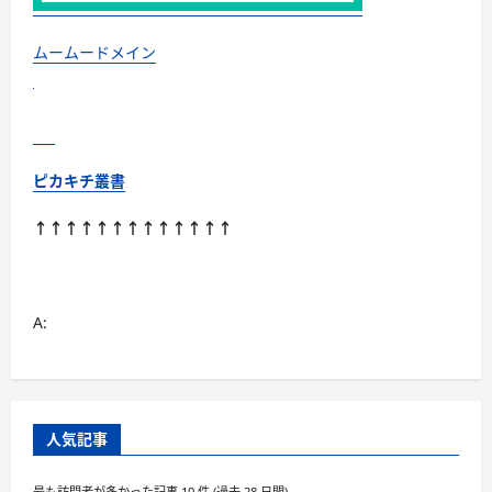
DHA
＆
EPA」
（獣
ムームードメイン
医
師
推
奨/
国
産）
に
つ
ピカキチ叢書
い
て
さ
↑↑↑↑↑↑↑↑↑↑↑↑↑
ら
に
読
む
A:
人気記事
最も訪問者が多かった記事 10 件 (過去 28 日間)