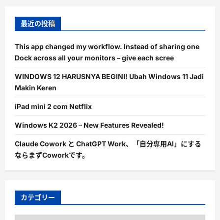
最近の投稿
This app changed my workflow. Instead of sharing one
Dock across all your monitors – give each scree
WINDOWS 12 HARUSNYA BEGINI! Ubah Windows 11 Jadi
Makin Keren
iPad mini 2 com Netflix
Windows K2 2026 – New Features Revealed!
Claude Cowork と ChatGPT Work、「自分専用AI」にする
ならまずCoworkです。
カテゴリー
カ