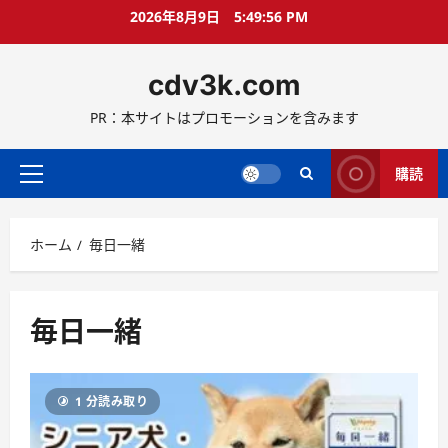
コ
2026年8月9日
5:49:56 PM
ン
テ
cdv3k.com
ン
ツ
PR：本サイトはプロモーションを含みます
へ
ス
キ
購読
メ
ッ
イ
プ
ン
ホーム
毎日一緒
メ
ニ
ュ
ー
毎日一緒
1 分読み取り