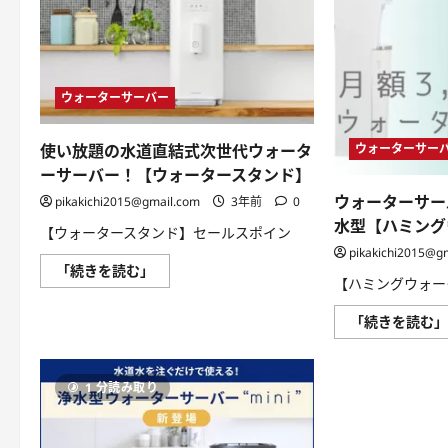
ウォーターサーバー
ウォーターサー
使い放題の水道直結式次世代ウォータ
ーサーバー！【ウォータースタンド】
ウォーターサー
pikakichi2015@gmail.com
3年前
0
水型【ハミング
【ウォータースタンド】セールスポイン
pikakichi2015@g
使
「続きを読む」
【ハミングウォー
い
放
題
「続きを読む
の
水
道
直
結
1 分読み取り
式
次
世
代