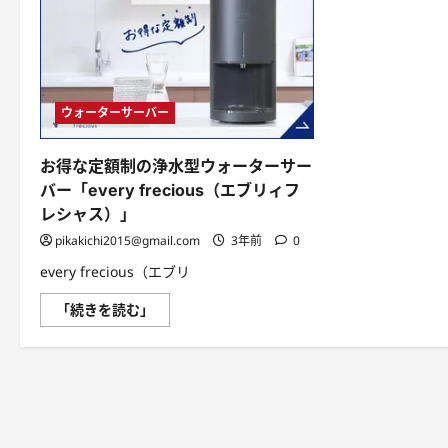
ウ
ォ
ー
タ
ー
サ
ー
バ
ウォーターサーバー
ー！
【ウ
ォ
ー
お得な定額制の浄水型ウォーターサー
タ
ー
バー「every frecious（エブリィフ
ス
レシャス）」
タ
ン
pikakichi2015@gmail.com
3年前
0
ド】
に
つ
every frecious（エブリ
い
て
お
「続きを読む」
さ
得
ら
な
に
定
読
額
む
制
の
浄
水
型