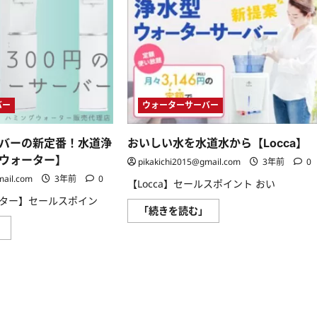
バー
ウォーターサーバー
バーの新定番！水道浄
おいしい水を水道水から【Locca】
ウォーター】
pikakichi2015@gmail.com
3年前
0
mail.com
3年前
0
【Locca】セールスポイント おい
ター】セールスポイン
お
「続きを読む」
い
ウ
」
し
ォ
い
ー
水
タ
を
ー
水
サ
道
ー
水
バ
か
ー
ら
の