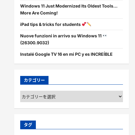
Windows 11 Just Modernized Its Oldest Tools…
More Are Coming!
iPad tips & tricks for students
Nuove funzioni in arrivo su Windows 11
(26300.9032)
Instalé Google TV 16 en mi PC y es INCREÍBLE
カテゴリー
カ
テ
ゴ
リ
ー
タグ