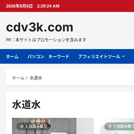
コ
2026年8月8日
2:29:25 AM
ン
テ
cdv3k.com
ン
ツ
へ
PR：本サイトはプロモーションを含みます
ス
キ
ホーム
パソコン キーワード
アフィリエイトツール
ッ
プ
ホーム
水道水
水道水
1 分読み取り
1 分読み取