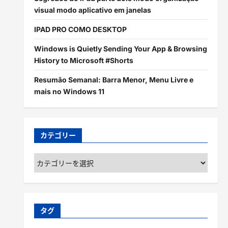
visual modo aplicativo em janelas
IPAD PRO COMO DESKTOP
Windows is Quietly Sending Your App & Browsing
History to Microsoft #Shorts
Resumão Semanal: Barra Menor, Menu Livre e
mais no Windows 11
カテゴリー
カ
テ
ゴ
リ
ー
タグ