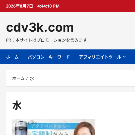
コ
2026年8月7日
4:44:11 PM
ン
テ
cdv3k.com
ン
ツ
へ
PR：本サイトはプロモーションを含みます
ス
キ
ホーム
パソコン キーワード
アフィリエイトツール
ッ
プ
ホーム
水
水