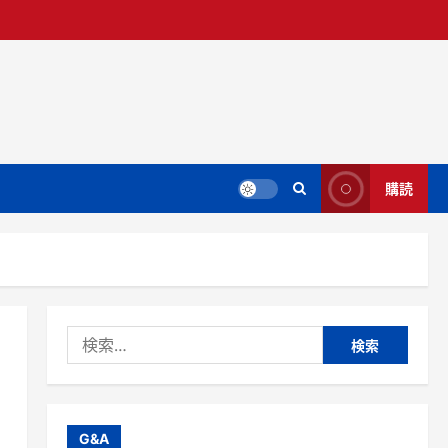
購読
検
索:
G&A