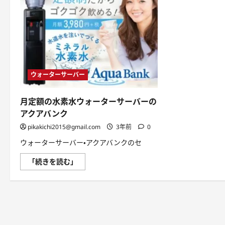
ウォーターサーバー
月定額の水素水ウォーターサーバーの
アクアバンク
pikakichi2015@gmail.com
3年前
0
ウォーターサーバー・アクアバンクのセ
月
「続きを読む」
定
額
の
水
素
水
ウ
ォ
ー