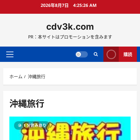
コ
2026年8月7日
4:25:27 AM
ン
テ
cdv3k.com
ン
ツ
PR：本サイトはプロモーションを含みます
へ
ス
キ
購読
メ
ッ
イ
プ
ン
ホーム
沖縄旅行
メ
ニ
ュ
ー
沖縄旅行
1 分読み取り