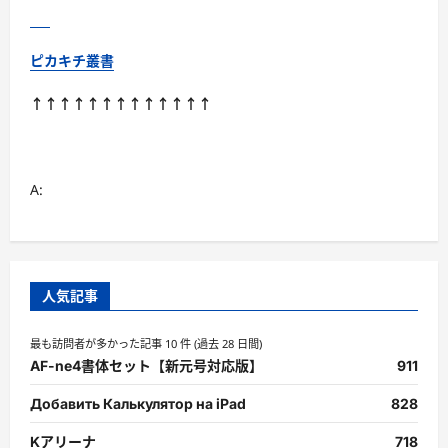
に
読
む
ピカキチ叢書
↑↑↑↑↑↑↑↑↑↑↑↑↑
A:
人気記事
最も訪問者が多かった記事 10 件 (過去 28 日間)
AF-ne4書体セット【新元号対応版】
911
Добавить Калькулятор на iPad
828
Kアリーナ
718