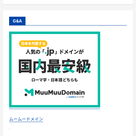
沖
縄
旅
行
ガ
G&A
イ
ド
｜
格
安
プ
ラ
ン
か
ら
贅
沢
ス
テ
イ
ま
で
徹
底
解
説！
に
つ
ムームードメイン
い
て
さ
ら