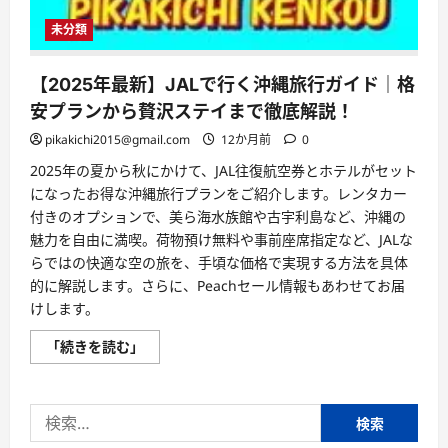
未分類
【2025年最新】JALで行く沖縄旅行ガイド｜格
安プランから贅沢ステイまで徹底解説！
pikakichi2015@gmail.com
12か月前
0
2025年の夏から秋にかけて、JAL往復航空券とホテルがセット
になったお得な沖縄旅行プランをご紹介します。レンタカー
付きのオプションで、美ら海水族館や古宇利島など、沖縄の
魅力を自由に満喫。荷物預け無料や事前座席指定など、JALな
らではの快適な空の旅を、手頃な価格で実現する方法を具体
的に解説します。さらに、Peachセール情報もあわせてお届
けします。
【2025
「続きを読む」
年
最
新】
JAL
検
で
行
索:
く