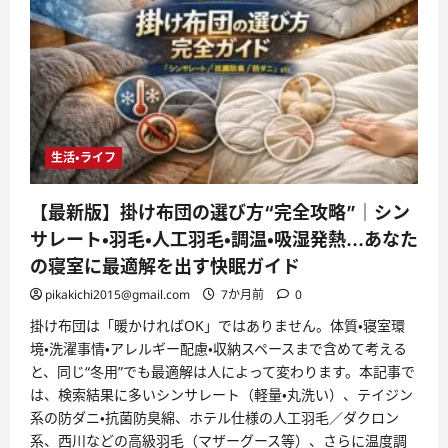
生活・ライフ
【最新版】掛け布団の選び方“完全攻略”｜シン
サレート・羽毛・人工羽毛・調温・吸湿発熱…あなた
の寝室に最適解を出す快眠ガイド
pikakichi2015@gmail.com
7か月前
0
掛け布団は「暖かければOK」ではありません。体質・寝室環
境・洗濯事情・アレルギー配慮・収納スペースまで含めて考える
と、同じ“冬用”でも最適解は人によって変わります。本記事で
は、検索結果に多いシンサレート（軽量・丸洗い）、テイジン
系の防ダニ・抗菌防臭綿、ホテル仕様の人工羽毛／ダクロン
系、西川などの高級羽毛（マザーグース等）、さらに温度調