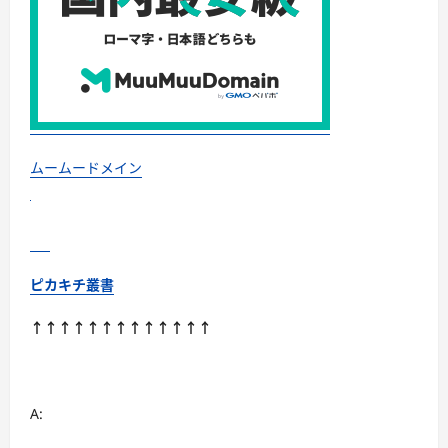
羽
毛・
調
温・
吸
湿
発
熱…
あ
な
た
の
ムームードメイン
寝
室
に
最
適
解
を
出
ピカキチ叢書
す
快
眠
↑↑↑↑↑↑↑↑↑↑↑↑↑
ガ
イ
ド
に
つ
い
A:
て
さ
ら