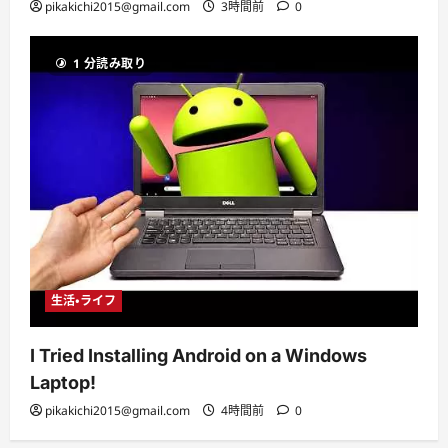
pikakichi2015@gmail.com
3時間前
0
1 分読み取り
生活・ライフ
I Tried Installing Android on a Windows
Laptop!
pikakichi2015@gmail.com
4時間前
0