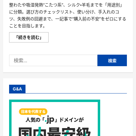
整わたや吸湿発熱“こたつ系”、シルク・羊毛までを「用途別」
に分類。選び方のチェックリスト、使い分け、手入れのコ
ツ、失敗例の回避まで、一記事で“購入前の不安”をゼロにする
ことを目指します。
【最
「続きを読む」
新
版】
掛
け
検
布
団
索:
の
選
び
方“完
全
攻
G&A
略”｜
シ
ン
サ
レ
ー
ト・
羽
毛・
人
工