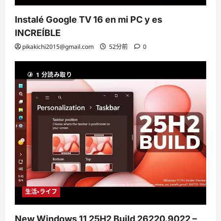
Instalé Google TV 16 en mi PC y es
INCREÍBLE
pikakichi2015@gmail.com
52分前
0
1 分読み取り
生活・ライフ
New Windows 11 25H2 Build 26220.9022 –