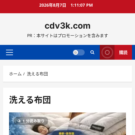
コ
2026年8月7日
1:11:08 PM
ン
テ
cdv3k.com
ン
ツ
PR：本サイトはプロモーションを含みます
へ
ス
キ
購読
メ
ッ
イ
プ
ン
ホーム
洗える布団
メ
ニ
ュ
ー
洗える布団
1 分読み取り