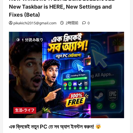
New Taskbar is HERE, New Settings and
Fixes (Beta)
pikakichi2015@gmail.com
2時間前
0
1 分読み取り
生活・ライフ
এক ক্লিকেই নতুন PC তে সব অ্যাপ ইনস্টল করুন!