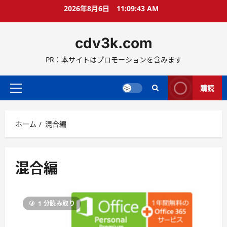
コ
2026年8月6日
11:09:43 AM
ン
テ
cdv3k.com
ン
ツ
PR：本サイトはプロモーションを含みます
へ
ス
キ
購読
メ
ッ
イ
プ
ン
ホーム
混合編
メ
ニ
ュ
ー
混合編
1 分読み取り