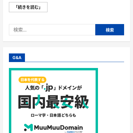
ア
「続きを読む」
マ
ゾ
ン・
ノ
検
ー
ト
索:
パ
ソ
コ
ン・
ラ
ン
G&A
キ
ン
グ・
メ
ー
カ
ー
混
合
編
に
つ
い
て
さ
ら
に
読