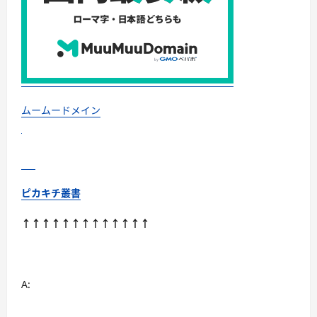
ｂ
ｙ
ｃ
株
式
会
社
に
つ
い
て
ムームードメイン
さ
ら
に
読
む
ピカキチ叢書
↑↑↑↑↑↑↑↑↑↑↑↑↑
A: