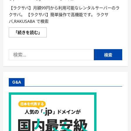
リ
カ
【ラクサバ】月額99円から利用可能なレンタルサーバーのラ
に
クサバ。 【ラクサバ】簡単操作で高機能です。 ラクサ
つ
い
バ,RAKUSABA で検索
て
さ
【ラ
ら
「続きを読む」
ク
に
サ
読
バ】
む
月
検
額
99
索:
円
か
ら
の
レ
ン
G&A
タ
ル
サ
ー
バ
ー
会
員
募
集
Ｒ
ｅ