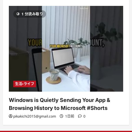
1 分読み取り
生活・ライフ
Windows is Quietly Sending Your App &
Browsing History to Microsoft #Shorts
pikakichi2015@gmail.com
1日前
0