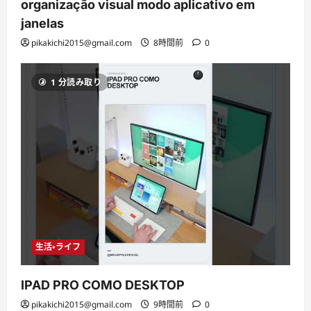
organização visual modo aplicativo em
janelas
pikakichi2015@gmail.com
8時間前
0
1 分読み取り
生活・ライフ
IPAD PRO COMO DESKTOP
pikakichi2015@gmail.com
9時間前
0