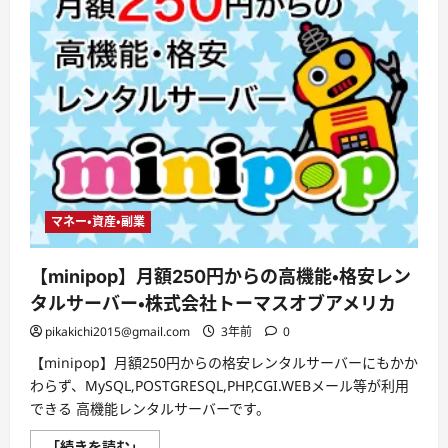
マネー・資産・副業
【minipop】月額250円からの高機能・格安レン
タルサーバー・株式会社トーマスオブアメリカ
pikakichi2015@gmail.com
3年前
0
【minipop】月額250円からの格安レンタルサーバーにもかか
わらず、MySQL,POSTGRESQL,PHP,CGI.WEBメール等が利用
できる 高機能レンタルサーバーです。
【minipop】
「続きを読む」