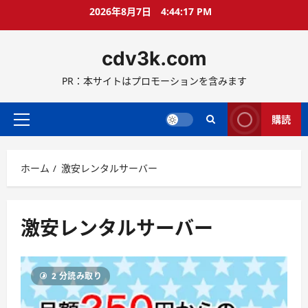
コ
2026年8月7日
4:44:17 PM
ン
テ
cdv3k.com
ン
ツ
PR：本サイトはプロモーションを含みます
へ
ス
キ
購読
メ
ッ
イ
プ
ン
ホーム
激安レンタルサーバー
メ
ニ
ュ
ー
激安レンタルサーバー
2 分読み取り