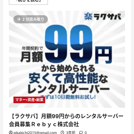
月
額
250
円
2 分読み取り
か
ら
の
高
機
能・
格
安
レ
ン
タ
ル
サ
ー
バ
ー・
株
式
会
社
マネー・資産・副業
ト
ー
マ
【ラクサバ】月額99円からのレンタルサーバー
ス
オ
会員募集Ｒｅｂｙｃ株式会社
ブ
ア
pikakichi2015@gmail.com
3年前
0
メ