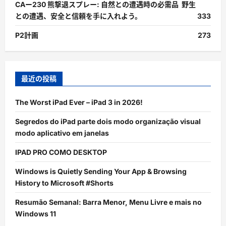
CAー230 熊撃退スプレー: 自然との遭遇時の必需品 野生
との遭遇、安全と信頼を手に入れよう。
333
P2計画
273
最近の投稿
The Worst iPad Ever – iPad 3 in 2026!
Segredos do iPad parte dois modo organização visual
modo aplicativo em janelas
IPAD PRO COMO DESKTOP
Windows is Quietly Sending Your App & Browsing
History to Microsoft #Shorts
Resumão Semanal: Barra Menor, Menu Livre e mais no
Windows 11