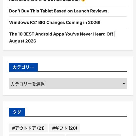
Don’t Buy This Tablet Based on Launch Reviews.
Windows K2: BIG Changes Coming in 2026!
The 10 BEST Android Apps You’ve Never Heard Of! |
August 2026
カテゴリー
カ
テ
ゴ
リ
ー
タグ
#アウトドア
(21)
#ギフト
(20)