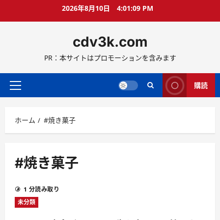
コ
2026年8月10日
4:01:10 PM
ン
テ
cdv3k.com
ン
ツ
PR：本サイトはプロモーションを含みます
へ
ス
キ
購読
メ
ッ
イ
プ
ン
ホーム
#焼き菓子
メ
ニ
ュ
ー
#焼き菓子
1 分読み取り
未分類