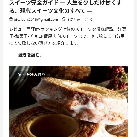
スイーツ完全ガイド ― 人生を少しだけ甘くす
る、現代スイーツ文化のすべて ―
pikakichi2015@gmail.com
8か月前
0
レビュー高評価・ランキング上位のスイーツを徹底解説。洋菓
子・和菓子・チョコ・健康志向スイーツまで、贈り物にも自分用
にも失敗しない選び方を紹介します。
ス
「続きを読む」
イ
ー
ツ
完
1 分読み取り
全
ガ
イ
ド
―
人
生
を
少
し
だ
け
甘
く
す