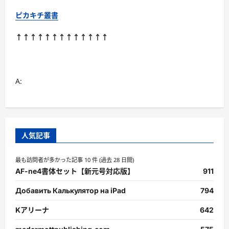
い
て
ピカキチ叢書
さ
ら
に
↑↑↑↑↑↑↑↑↑↑↑↑↑
読
む
A:
人気記事
最も訪問者が多かった記事 10 件 (過去 28 日間)
AF-ne4書体セット【新元号対応版】
911
Добавить Калькулятор на iPad
794
Kアリーナ
642