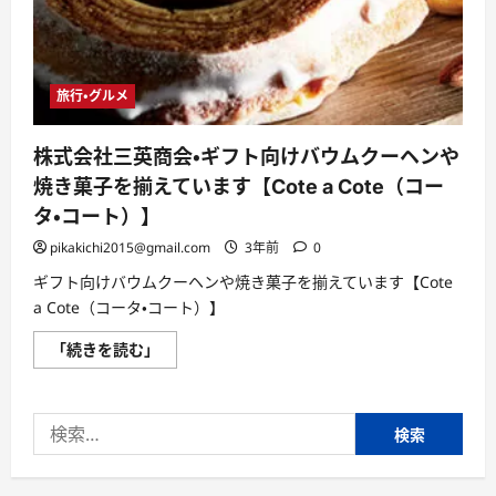
る、
現
代
ス
イ
ー
旅行・グルメ
ツ
文
化
の
株式会社三英商会・ギフト向けバウムクーヘンや
す
べ
焼き菓子を揃えています【Cote a Cote（コー
て
―
タ・コート）】
に
つ
pikakichi2015@gmail.com
3年前
0
い
て
ギフト向けバウムクーヘンや焼き菓子を揃えています【Cote
さ
ら
a Cote（コータ・コート）】
に
読
株
「続きを読む」
む
式
会
社
三
検
英
商
索:
会・
ギ
フ