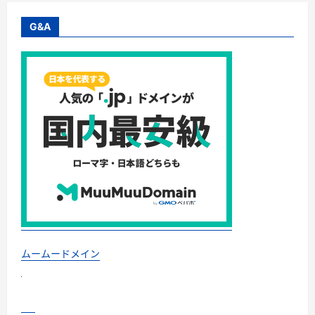
ト
向
け
G&A
バ
ウ
ム
ク
ー
ヘ
ン
や
焼
き
菓
子
を
揃
え
て
い
ま
す
【Cote
a
Cote（コ
ー
ムームードメイン
タ・
コ
ー
ト）】
に
つ