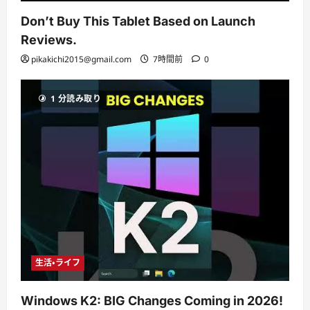
Don’t Buy This Tablet Based on Launch
Reviews.
pikakichi2015@gmail.com
7時間前
0
1 分読み取り
生活・ライフ
Windows K2: BIG Changes Coming in 2026!