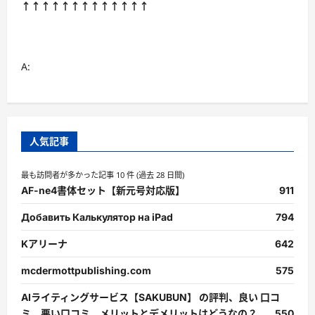
↑↑↑↑↑↑↑↑↑↑↑↑↑
構
え
ま
で
に
つ
A:
い
て
さ
ら
に
読
む
人気記事
最も訪問者が多かった記事 10 件 (過去 28 日間)
AF-ne4書体セット【新元号対応版】
911
Добавить Калькулятор на iPad
794
Kアリーナ
642
mcdermottpublishing.com
575
AIライティングサービス【SAKUBUN】 の評判、良い 口コ
ミ、悪い口コミ、メリットとデメリットはどうなの？
550