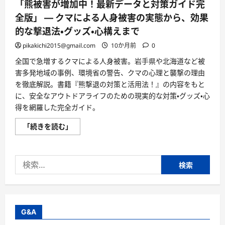
「熊被害が増加中！最新データと対策ガイド完
全版」 — クマによる人身被害の実態から、効果
的な撃退法・グッズ・心構えまで
pikakichi2015@gmail.com
10か月前
0
全国で急増するクマによる人身被害。岩手県や北海道など被
害多発地域の事例、環境省の警告、クマの心理と襲撃の理由
を徹底解説。書籍『熊撃退の対策と活用法！』の内容をもと
に、安全なアウトドアライフのための現実的な対策・グッズ・心
得を網羅した完全ガイド。
「熊
「続きを読む」
被
害
が
増
検
加
中！
索:
最
新
デ
ー
タ
と
G&A
対
策