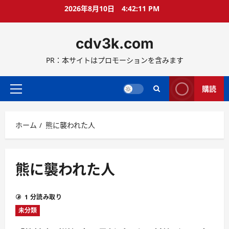
コ
2026年8月10日
4:42:11 PM
ン
テ
cdv3k.com
ン
ツ
PR：本サイトはプロモーションを含みます
へ
ス
キ
購読
メ
ッ
イ
プ
ン
ホーム
熊に襲われた人
メ
ニ
ュ
ー
熊に襲われた人
1 分読み取り
未分類