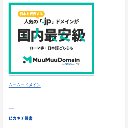
ガ
イ
ド
完
全
版」
—
ク
マ
に
よ
る
人
身
被
害
の
実
態
か
ら、
ムームードメイン
効
果
的
な
撃
退
法・
グ
ピカキチ叢書
ッ
ズ・
心