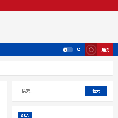
購読
検
索:
G&A