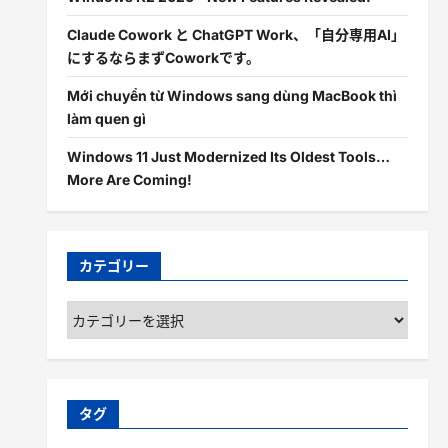
Claude Cowork と ChatGPT Work、「自分専用AI」
にするならまずCoworkです。
Mới chuyển từ Windows sang dùng MacBook thì
làm quen gì
Windows 11 Just Modernized Its Oldest Tools…
More Are Coming!
カテゴリー
カ
テ
ゴ
リ
ー
タグ