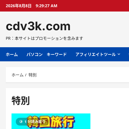
コ
2026年8月8日
9:29:28 AM
ン
テ
cdv3k.com
ン
ツ
へ
PR：本サイトはプロモーションを含みます
ス
キ
ホーム
パソコン キーワード
アフィリエイトツール
ッ
プ
ホーム
特別
特別
1 分読み取り