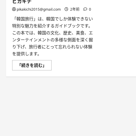
ピカキチ
pikakichi2015@gmail.com
2年前
0
「韓国旅行」は、韓国でしか体験できない
特別な魅力を紹介するガイドブックです。
この本では、韓国の文化、歴史、美食、エ
ンターテインメントの多様な側面を深く掘
り下げ、旅行者にとって忘れられない体験
を提供します。
韓
「続きを読む」
国
旅
行:
韓
国
で
し
か
で
き
な
い
特
別
な
体