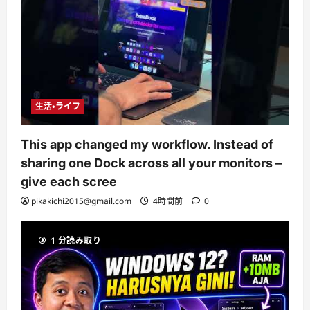
生活・ライフ
This app changed my workflow. Instead of
sharing one Dock across all your monitors –
give each scree
pikakichi2015@gmail.com
4時間前
0
1 分読み取り