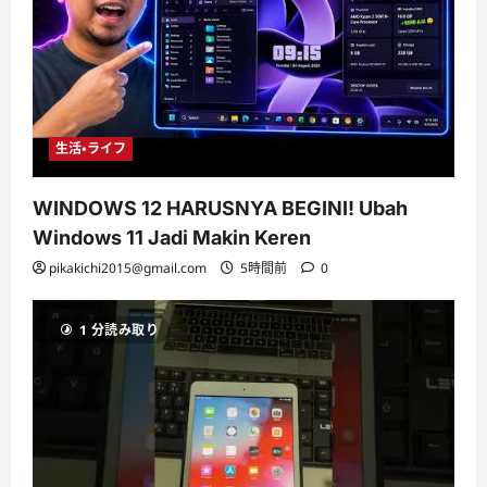
生活・ライフ
WINDOWS 12 HARUSNYA BEGINI! Ubah
Windows 11 Jadi Makin Keren
pikakichi2015@gmail.com
5時間前
0
1 分読み取り