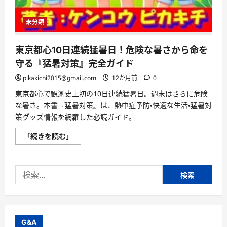
未分類
東京都心10日連続猛暑日！危険な暑さから命を
守る『猛暑対策』完全ガイド
pikakichi2015@gmail.com
12か月前
0
東京都心で観測史上初の10日連続猛暑日。週末はさらに危険
な暑さ。本書『猛暑対策』は、熱中症予防・快適な生活・猛暑対
策グッズ情報を網羅した必読ガイド。
東
「続きを読む」
京
都
心
10
検
日
連
索:
続
猛
暑
日！
危
険
G&A