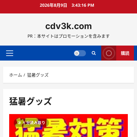
コ
2026年8月9日
3:43:17 PM
ン
テ
cdv3k.com
ン
ツ
PR：本サイトはプロモーションを含みます
へ
ス
キ
購読
メ
ッ
イ
プ
ン
ホーム
猛暑グッズ
メ
ニ
ュ
ー
猛暑グッズ
1 分読み取り