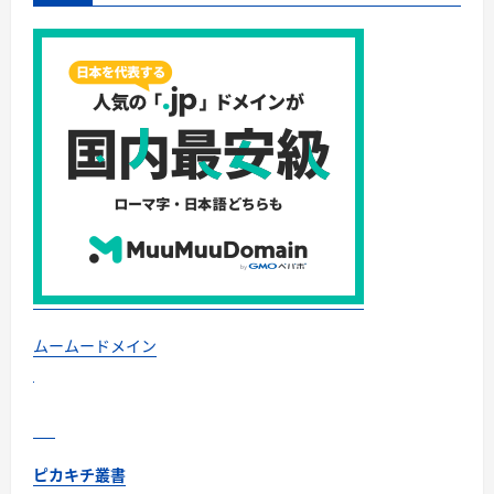
な
暑
さ
か
ら
命
を
守
る
『猛
暑
対
策』
完
全
ガ
イ
ド
に
つ
い
て
さ
ムームードメイン
ら
に
読
む
ピカキチ叢書