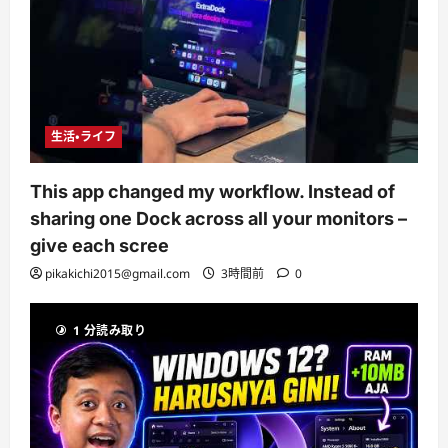
生活・ライフ
This app changed my workflow. Instead of
sharing one Dock across all your monitors –
give each scree
pikakichi2015@gmail.com
3時間前
0
1 分読み取り