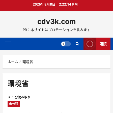
コ
2026年8月8日
2:22:15 PM
ン
テ
cdv3k.com
ン
ツ
PR：本サイトはプロモーションを含みます
へ
ス
キ
購読
メ
ッ
イ
プ
ン
ホーム
環境省
メ
ニ
ュ
ー
環境省
1 分読み取り
未分類