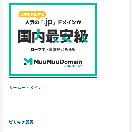
ガ
イ
ド
完
全
版」
—
ク
マ
に
よ
る
人
身
被
害
の
実
態
か
ら、
ムームードメイン
効
果
的
な
撃
退
法・
グ
ピカキチ叢書
ッ
ズ・
心