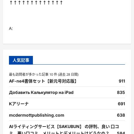
↑↑↑↑↑↑↑↑↑↑↑↑↑
構
え
ま
で
に
つ
A:
い
て
さ
ら
に
読
む
人気記事
最も訪問者が多かった記事 10 件 (過去 28 日間)
AF-ne4書体セット【新元号対応版】
911
Добавить Калькулятор на iPad
835
Kアリーナ
691
mcdermottpublishing.com
638
AIライティングサービス【SAKUBUN】 の評判、良い 口コ
ミ、悪い口コミ、メリットとデメリットはどうなの？
584