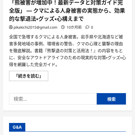
「熊被害が増加中！最新データと対策ガイド完
全版」 — クマによる人身被害の実態から、効果
的な撃退法・グッズ・心構えまで
pikakichi2015@gmail.com
10か月前
0
全国で急増するクマによる人身被害。岩手県や北海道など被
害多発地域の事例、環境省の警告、クマの心理と襲撃の理由
を徹底解説。書籍『熊撃退の対策と活用法！』の内容をもと
に、安全なアウトドアライフのための現実的な対策・グッズ・心
得を網羅した完全ガイド。
「熊
「続きを読む」
被
害
が
増
検
加
中！
索:
最
新
デ
ー
タ
と
G&A
対
策