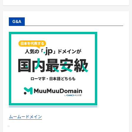
て
生
さ
え
ら
る」
に
の
読
検
G&A
む
索
結
果
に
つ
い
て
さ
ら
に
読
む
ムームードメイン