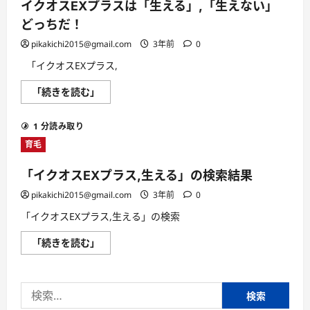
イクオスEXプラスは「生える」,「生えない」
どっちだ！
pikakichi2015@gmail.com
3年前
0
「イクオスEXプラス,
イ
「続きを読む」
ク
オ
ス
1 分読み取り
EX
プ
育毛
ラ
ス
は
「イクオスEXプラス,生える」の検索結果
「生
え
pikakichi2015@gmail.com
3年前
0
る」,
「生
「イクオスEXプラス,生える」の検索
え
な
い」
「イ
「続きを読む」
ど
ク
っ
オ
ち
ス
だ！
EX
に
検
プ
つ
ラ
い
索:
ス,