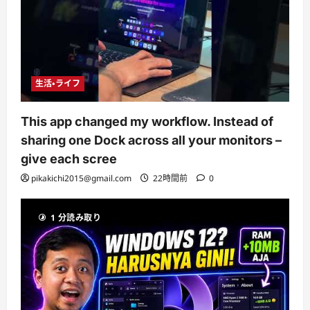
生活・ライフ
This app changed my workflow. Instead of
sharing one Dock across all your monitors –
give each scree
pikakichi2015@gmail.com
22時間前
0
1 分読み取り