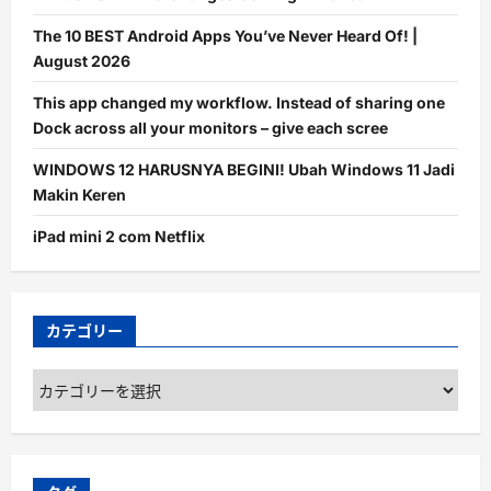
The 10 BEST Android Apps You’ve Never Heard Of! |
August 2026
This app changed my workflow. Instead of sharing one
Dock across all your monitors – give each scree
WINDOWS 12 HARUSNYA BEGINI! Ubah Windows 11 Jadi
Makin Keren
iPad mini 2 com Netflix
カテゴリー
カ
テ
ゴ
リ
ー