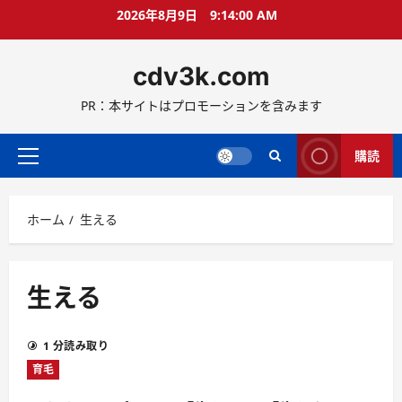
コ
2026年8月9日
9:14:01 AM
ン
テ
cdv3k.com
ン
ツ
PR：本サイトはプロモーションを含みます
へ
ス
キ
購読
メ
ッ
イ
プ
ン
ホーム
生える
メ
ニ
ュ
ー
生える
1 分読み取り
育毛