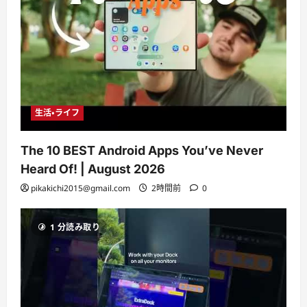
生活・ライフ
The 10 BEST Android Apps You’ve Never
Heard Of! | August 2026
pikakichi2015@gmail.com
2時間前
0
1 分読み取り