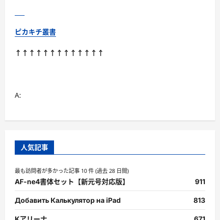
ピカキチ叢書
↑↑↑↑↑↑↑↑↑↑↑↑↑
A:
人気記事
最も訪問者が多かった記事 10 件 (過去 28 日間)
AF-ne4書体セット【新元号対応版】
911
Добавить Калькулятор на iPad
813
Kアリーナ
671