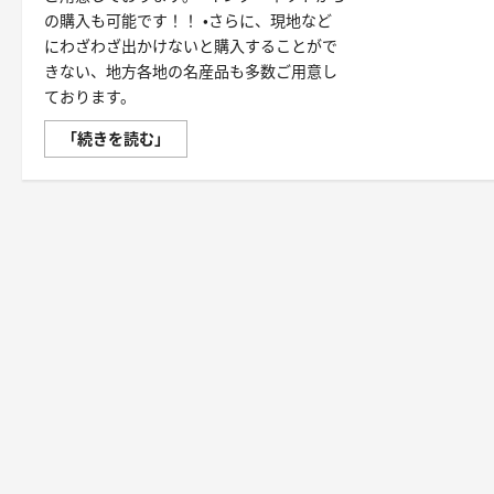
の購入も可能です！！ ・さらに、現地など
にわざわざ出かけないと購入することがで
きない、地方各地の名産品も多数ご用意し
ております。
野
「続きを読む」
菜・
肉・
魚・
冷
凍
食
品
か
ら
生
活
雑
貨
ま
で・
生
協
の
宅
配
皆
様
の