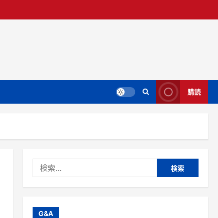
購読
検
索:
G&A