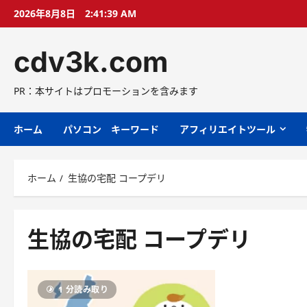
コ
2026年8月8日
2:41:40 AM
ン
テ
cdv3k.com
ン
ツ
へ
PR：本サイトはプロモーションを含みます
ス
キ
ホーム
パソコン キーワード
アフィリエイトツール
ッ
プ
ホーム
生協の宅配 コープデリ
生協の宅配 コープデリ
1 分読み取り