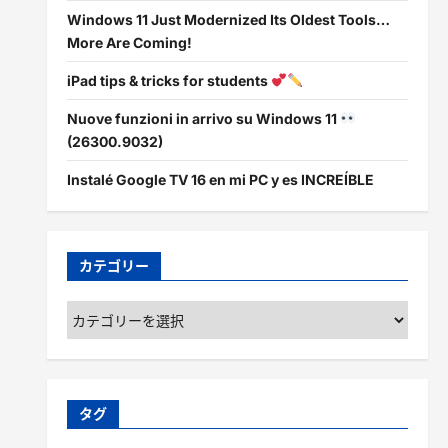
Windows 11 Just Modernized Its Oldest Tools…
More Are Coming!
iPad tips & tricks for students
Nuove funzioni in arrivo su Windows 11
(26300.9032)
Instalé Google TV 16 en mi PC y es INCREÍBLE
カテゴリー
カ
テ
ゴ
リ
ー
タグ