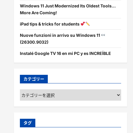
Windows 11 Just Modernized Its Oldest Tools…
More Are Coming!
iPad tips & tricks for students
Nuove funzioni in arrivo su Windows 11
(26300.9032)
Instalé Google TV 16 en mi PC y es INCREÍBLE
カテゴリー
カ
テ
ゴ
リ
ー
タグ