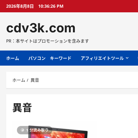
コ
2026年8月8日
10:36:27 PM
ン
テ
cdv3k.com
ン
ツ
へ
PR：本サイトはプロモーションを含みます
ス
キ
ホーム
パソコン キーワード
アフィリエイトツール
ッ
プ
ホーム
異音
異音
1 分読み取り