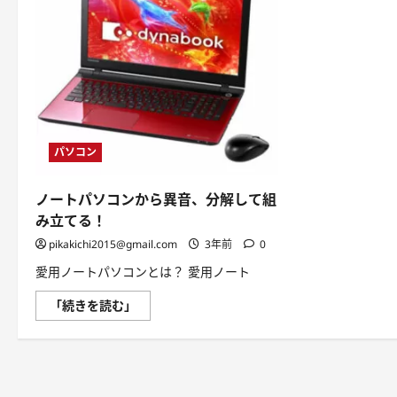
パソコン
ノートパソコンから異音、分解して組
み立てる！
pikakichi2015@gmail.com
3年前
0
愛用ノートパソコンとは？ 愛用ノート
ノ
「続きを読む」
ー
ト
パ
ソ
コ
ン
か