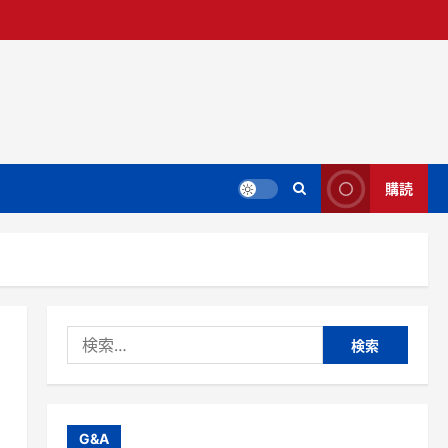
購読
検
索:
G&A