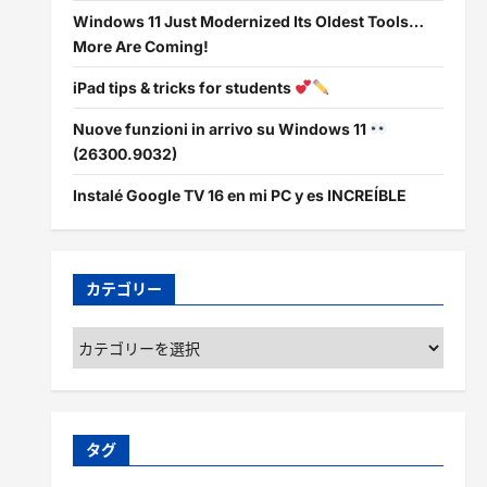
Windows 11 Just Modernized Its Oldest Tools…
More Are Coming!
iPad tips & tricks for students
Nuove funzioni in arrivo su Windows 11
(26300.9032)
Instalé Google TV 16 en mi PC y es INCREÍBLE
カテゴリー
カ
テ
ゴ
リ
ー
タグ