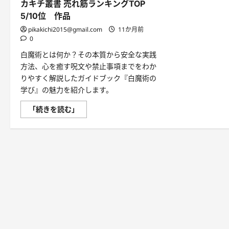
カキチ叢書 売れ筋ランキングTOP
5/10位 作品
pikakichi2015@gmail.com
11か月前
0
白魔術とは何か？その本質から安全な実践
方法、心を癒す呪文や禁止事項までをわか
りやすく解説したガイドブック『白魔術の
学び』の魅力を紹介します。
白
「続きを読む」
魔
術
の
学
び
｜
ス
ピ
リ
チ
ュ
ア
ル
な
自
己