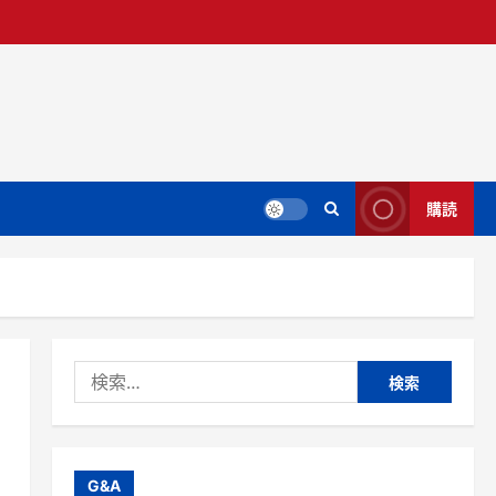
購読
検
索:
G&A