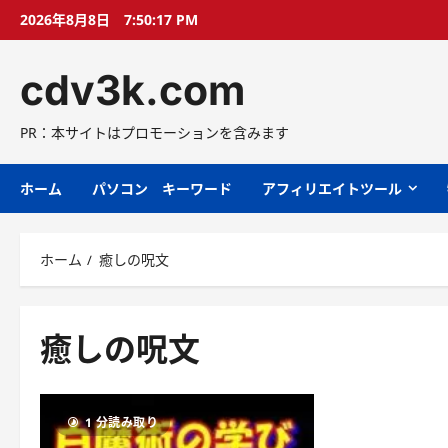
コ
2026年8月8日
7:50:18 PM
ン
テ
cdv3k.com
ン
ツ
へ
PR：本サイトはプロモーションを含みます
ス
キ
ホーム
パソコン キーワード
アフィリエイトツール
ッ
プ
ホーム
癒しの呪文
癒しの呪文
1 分読み取り