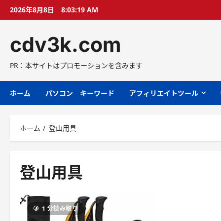
コ
2026年8月8日
8:03:19 AM
ン
テ
cdv3k.com
ン
ツ
へ
PR：本サイトはプロモーションを含みます
ス
キ
ホーム
パソコン キーワード
アフィリエイトツール
ッ
プ
ホーム
登山用具
登山用具
1 分読み取り