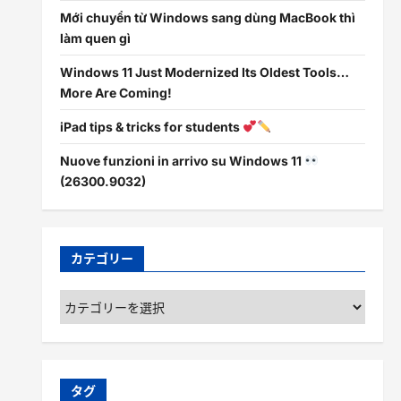
Mới chuyển từ Windows sang dùng MacBook thì
làm quen gì
Windows 11 Just Modernized Its Oldest Tools…
More Are Coming!
iPad tips & tricks for students
Nuove funzioni in arrivo su Windows 11
(26300.9032)
カテゴリー
カ
テ
ゴ
リ
ー
タグ