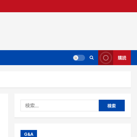
購読
検
索:
G&A