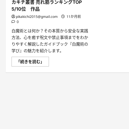
カキチ叢書 売れ筋ランキングTOP
5/10位 作品
pikakichi2015@gmail.com
11か月前
0
白魔術とは何か？その本質から安全な実践
方法、心を癒す呪文や禁止事項までをわか
りやすく解説したガイドブック『白魔術の
学び』の魅力を紹介します。
白
「続きを読む」
魔
術
の
学
び
｜
ス
ピ
リ
チ
ュ
ア
ル
な
自
己