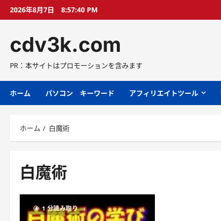
コ
2026年8月7日
8:57:41 PM
ン
テ
cdv3k.com
ン
ツ
へ
PR：本サイトはプロモーションを含みます
ス
キ
ホーム
パソコン キーワード
アフィリエイトツール
ッ
プ
ホーム
白魔術
白魔術
1 分読み取り