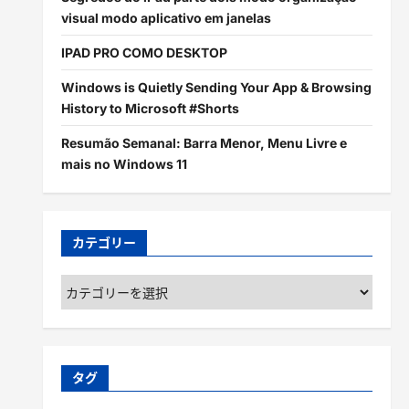
visual modo aplicativo em janelas
IPAD PRO COMO DESKTOP
Windows is Quietly Sending Your App & Browsing
History to Microsoft #Shorts
Resumão Semanal: Barra Menor, Menu Livre e
mais no Windows 11
カテゴリー
カ
テ
ゴ
リ
ー
タグ