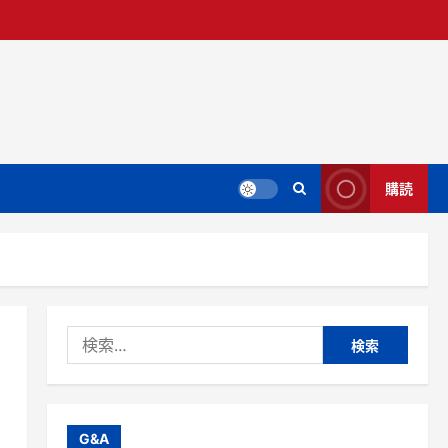
購読
検
索:
G&A