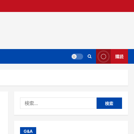
購読
検
索:
G&A