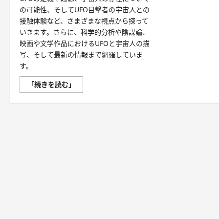
の可能性、そしてUFO目撃者の宇宙人との
接触体験など、さまざまな視点から探って
いきます。さらに、科学的分析や陰謀論、
映画や文学作品におけるUFOと宇宙人の描
写、そして最新の情報まで網羅していま
す。
UFO
「続きを読む」
の
定
義
や
起
源、
宇
宙
人
の
存
在
に
つ
い
て
の
可
能