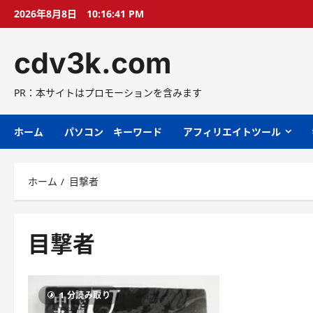
コ
2026年8月8日
10:16:42 PM
ン
テ
cdv3k.com
ン
ツ
へ
PR：本サイトはプロモーションを含みます
ス
キ
ホーム
パソコン キーワード
アフィリエイトツール
ッ
プ
ホーム
目撃者
目撃者
1 分読み取り