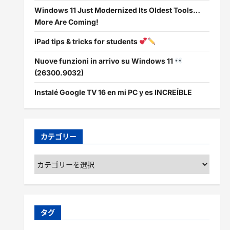
Windows 11 Just Modernized Its Oldest Tools…
More Are Coming!
iPad tips & tricks for students
Nuove funzioni in arrivo su Windows 11
(26300.9032)
Instalé Google TV 16 en mi PC y es INCREÍBLE
カテゴリー
カ
テ
ゴ
リ
ー
タグ