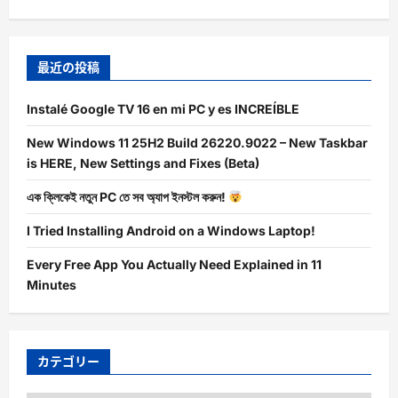
最近の投稿
Instalé Google TV 16 en mi PC y es INCREÍBLE
New Windows 11 25H2 Build 26220.9022 – New Taskbar
is HERE, New Settings and Fixes (Beta)
এক ক্লিকেই নতুন PC তে সব অ্যাপ ইনস্টল করুন!
I Tried Installing Android on a Windows Laptop!
Every Free App You Actually Need Explained in 11
Minutes
カテゴリー