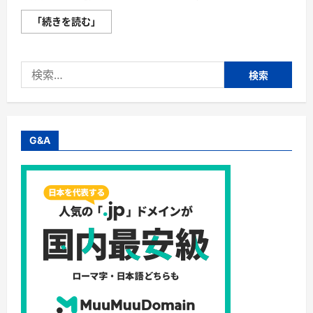
か
「続きを読む」
い
ま
き
（掻
検
巻
き）
索:
超
完
全
ガ
イ
ド
G&A
｜“着
る
布
団”で
肩・
首・
足
元
の
冷
え
を
根
こ
そ
ぎ
防