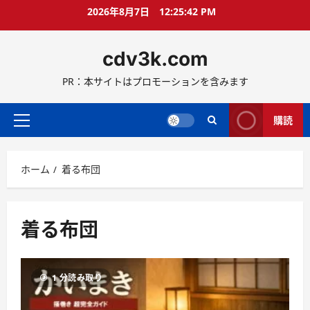
コ
2026年8月7日
12:25:42 PM
ン
テ
cdv3k.com
ン
ツ
PR：本サイトはプロモーションを含みます
へ
ス
キ
購読
メ
ッ
イ
プ
ン
ホーム
着る布団
メ
ニ
ュ
ー
着る布団
1 分読み取り