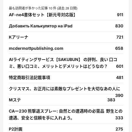
最も訪問者が多かった記事 10 件 (過去 28 日間)
AF-ne4書体セット【新元号対応版】
911
Добавить Калькулятор на iPad
830
Kアリーナ
721
mcdermottpublishing.com
658
AIライティングサービス【SAKUBUN】 の評判、良い 口コ
ミ、悪い口コミ、メリットとデメリットはどうなの？
601
特定商取引法記載事項
481
クリスマス、お正月には素敵なプレゼントを大切なあの人に
390
Mステ
383
CAー230 熊撃退スプレー: 自然との遭遇時の必需品 野生との
遭遇、安全と信頼を手に入れよう。
333
P2計画
275