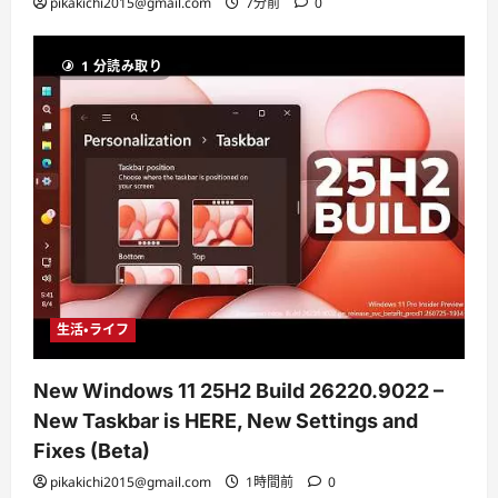
pikakichi2015@gmail.com
7分前
0
1 分読み取り
生活・ライフ
New Windows 11 25H2 Build 26220.9022 –
New Taskbar is HERE, New Settings and
Fixes (Beta)
pikakichi2015@gmail.com
1時間前
0