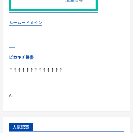
ぐ！
素
材
別
お
す
ムームードメイン
す
め・
選
び
方・
洗
い
方・
ピカキチ叢書
Q&A
ま
で
↑↑↑↑↑↑↑↑↑↑↑↑↑
に
つ
い
て
さ
ら
A:
に
読
む
人気記事