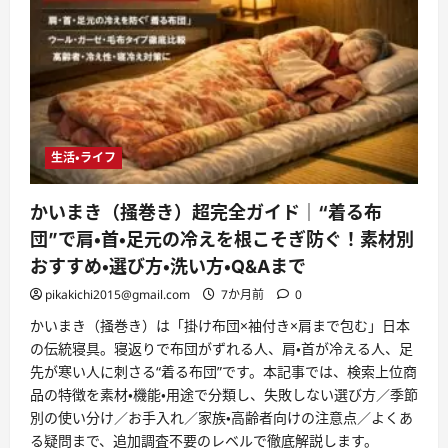
生活・ライフ
かいまき（掻巻き）超完全ガイド｜“着る布
団”で肩・首・足元の冷えを根こそぎ防ぐ！素材別
おすすめ・選び方・洗い方・Q&Aまで
pikakichi2015@gmail.com
7か月前
0
かいまき（掻巻き）は「掛け布団×袖付き×肩まで包む」日本
の伝統寝具。寝返りで布団がずれる人、肩・首が冷える人、足
先が寒い人に刺さる“着る布団”です。本記事では、検索上位商
品の特徴を素材・機能・用途で分類し、失敗しない選び方／季節
別の使い分け／お手入れ／家族・高齢者向けの注意点／よくあ
る疑問まで、追加調査不要のレベルで徹底解説します。