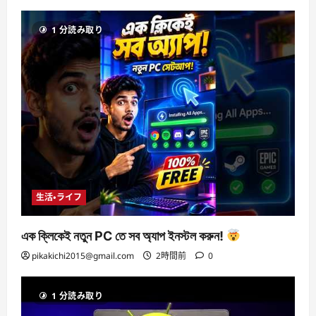
1 分読み取り
生活・ライフ
এক ক্লিকেই নতুন PC তে সব অ্যাপ ইনস্টল করুন!
pikakichi2015@gmail.com
2時間前
0
1 分読み取り